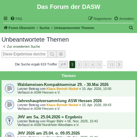
Das Forum der DASW
FAQ
Registrieren
Anmelden
S
Foren-Übersicht
Suche
Unbeantwortete Themen
u
Unbeantwortete Themen
c
Zur erweiterten Suche
h
Suche
Erweiterte Suche
e
Seite
1
von
13
1
2
3
4
5
13
Nächst
Die Suche ergab 619 Treffer
…
Themen
Waldameisen-Kompaktseminar 29. - 30.Mai 2026
Letzter Beitrag von
Klaus Berndt Nickel
«
15. Apr. 2026, 10:00
Verfasst in
ASW Hessen e.V.
Jahreshauptversammlung ASW Hessen 2026
Letzter Beitrag von
Klaus Berndt Nickel
«
15. Apr. 2026, 09:43
Verfasst in
ASW Hessen e.V.
JHV am Sa. 25.04.2026 = Ergebnis
Letzter Beitrag von
Roger Bähr
«
06. Nov. 2025, 15:42
Verfasst in
ASW Nordrhein-Westfalen e.V.
JHV 2026 am 25.04. o. 09.05.2026