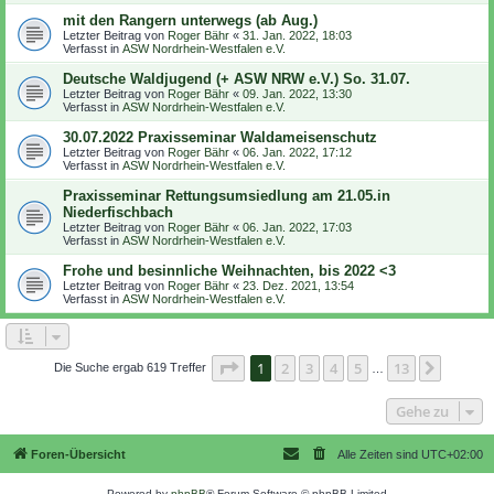
mit den Rangern unterwegs (ab Aug.)
Letzter Beitrag von
Roger Bähr
«
31. Jan. 2022, 18:03
Verfasst in
ASW Nordrhein-Westfalen e.V.
Deutsche Waldjugend (+ ASW NRW e.V.) So. 31.07.
Letzter Beitrag von
Roger Bähr
«
09. Jan. 2022, 13:30
Verfasst in
ASW Nordrhein-Westfalen e.V.
30.07.2022 Praxisseminar Waldameisenschutz
Letzter Beitrag von
Roger Bähr
«
06. Jan. 2022, 17:12
Verfasst in
ASW Nordrhein-Westfalen e.V.
Praxisseminar Rettungsumsiedlung am 21.05.in
Niederfischbach
Letzter Beitrag von
Roger Bähr
«
06. Jan. 2022, 17:03
Verfasst in
ASW Nordrhein-Westfalen e.V.
Frohe und besinnliche Weihnachten, bis 2022 <3
Letzter Beitrag von
Roger Bähr
«
23. Dez. 2021, 13:54
Verfasst in
ASW Nordrhein-Westfalen e.V.
Seite
1
von
13
1
2
3
4
5
13
Nächst
Die Suche ergab 619 Treffer
…
Gehe zu
Foren-Übersicht
Alle Zeiten sind
UTC+02:00
Powered by
phpBB
® Forum Software © phpBB Limited