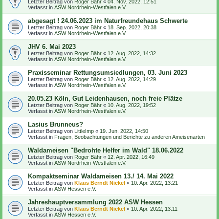
Letzter Beitrag von
Roger Bähr
«
04. Nov. 2022, 12:51
Verfasst in
ASW Nordrhein-Westfalen e.V.
abgesagt ! 24.06.2023 im Naturfreundehaus Schwerte
Letzter Beitrag von
Roger Bähr
«
18. Sep. 2022, 20:38
Verfasst in
ASW Nordrhein-Westfalen e.V.
JHV 6. Mai 2023
Letzter Beitrag von
Roger Bähr
«
12. Aug. 2022, 14:32
Verfasst in
ASW Nordrhein-Westfalen e.V.
Praxisseminar Rettungsumsiedlungen, 03. Juni 2023
Letzter Beitrag von
Roger Bähr
«
12. Aug. 2022, 14:29
Verfasst in
ASW Nordrhein-Westfalen e.V.
20.05.23 Köln, Gut Leidenhausen, noch freie Plätze
Letzter Beitrag von
Roger Bähr
«
10. Aug. 2022, 19:52
Verfasst in
ASW Nordrhein-Westfalen e.V.
Lasius Brunneus?
Letzter Beitrag von
LittleImp
«
19. Jun. 2022, 14:50
Verfasst in
Fragen, Beobachtungen und Berichte zu anderen Ameisenarten
Waldameisen "Bedrohte Helfer im Wald" 18.06.2022
Letzter Beitrag von
Roger Bähr
«
12. Apr. 2022, 16:49
Verfasst in
ASW Nordrhein-Westfalen e.V.
Kompaktseminar Waldameisen 13./ 14. Mai 2022
Letzter Beitrag von
Klaus Berndt Nickel
«
10. Apr. 2022, 13:21
Verfasst in
ASW Hessen e.V.
Jahreshauptversammlung 2022 ASW Hessen
Letzter Beitrag von
Klaus Berndt Nickel
«
10. Apr. 2022, 13:11
Verfasst in
ASW Hessen e.V.