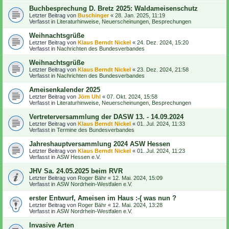
Buchbesprechung D. Bretz 2025: Waldameisenschutz
Letzter Beitrag von
Buschinger
«
28. Jan. 2025, 11:19
Verfasst in
Literaturhinweise, Neuerscheinungen, Besprechungen
Weihnachtsgrüße
Letzter Beitrag von
Klaus Berndt Nickel
«
24. Dez. 2024, 15:20
Verfasst in
Nachrichten des Bundesverbandes
Weihnachtsgrüße
Letzter Beitrag von
Klaus Berndt Nickel
«
23. Dez. 2024, 21:58
Verfasst in
Nachrichten des Bundesverbandes
Ameisenkalender 2025
Letzter Beitrag von
Jörn Uhl
«
07. Okt. 2024, 15:58
Verfasst in
Literaturhinweise, Neuerscheinungen, Besprechungen
Vertreterversammlung der DASW 13. - 14.09.2024
Letzter Beitrag von
Klaus Berndt Nickel
«
01. Jul. 2024, 11:33
Verfasst in
Termine des Bundesverbandes
Jahreshauptversammlung 2024 ASW Hessen
Letzter Beitrag von
Klaus Berndt Nickel
«
01. Jul. 2024, 11:23
Verfasst in
ASW Hessen e.V.
JHV Sa. 24.05.2025 beim RVR
Letzter Beitrag von
Roger Bähr
«
12. Mai. 2024, 15:09
Verfasst in
ASW Nordrhein-Westfalen e.V.
erster Entwurf, Ameisen im Haus :-( was nun ?
Letzter Beitrag von
Roger Bähr
«
12. Mai. 2024, 13:28
Verfasst in
ASW Nordrhein-Westfalen e.V.
Invasive Arten