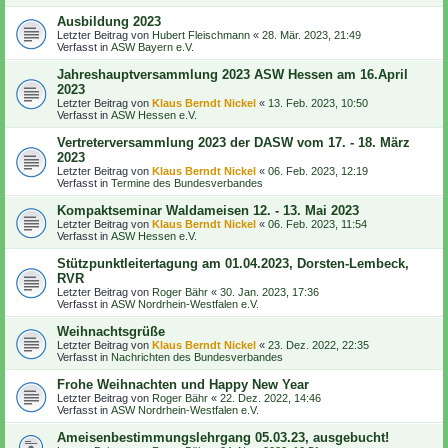
Ausbildung 2023
Letzter Beitrag von
Hubert Fleischmann
«
28. Mär. 2023, 21:49
Verfasst in
ASW Bayern e.V.
Jahreshauptversammlung 2023 ASW Hessen am 16.April
2023
Letzter Beitrag von
Klaus Berndt Nickel
«
13. Feb. 2023, 10:50
Verfasst in
ASW Hessen e.V.
Vertreterversammlung 2023 der DASW vom 17. - 18. März
2023
Letzter Beitrag von
Klaus Berndt Nickel
«
06. Feb. 2023, 12:19
Verfasst in
Termine des Bundesverbandes
Kompaktseminar Waldameisen 12. - 13. Mai 2023
Letzter Beitrag von
Klaus Berndt Nickel
«
06. Feb. 2023, 11:54
Verfasst in
ASW Hessen e.V.
Stützpunktleitertagung am 01.04.2023, Dorsten-Lembeck,
RVR
Letzter Beitrag von
Roger Bähr
«
30. Jan. 2023, 17:36
Verfasst in
ASW Nordrhein-Westfalen e.V.
Weihnachtsgrüße
Letzter Beitrag von
Klaus Berndt Nickel
«
23. Dez. 2022, 22:35
Verfasst in
Nachrichten des Bundesverbandes
Frohe Weihnachten und Happy New Year
Letzter Beitrag von
Roger Bähr
«
22. Dez. 2022, 14:46
Verfasst in
ASW Nordrhein-Westfalen e.V.
Ameisenbestimmungslehrgang 05.03.23, ausgebucht!