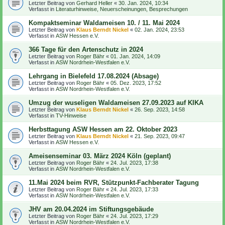
Letzter Beitrag von
Gerhard Heller
«
30. Jan. 2024, 10:34
Verfasst in
Literaturhinweise, Neuerscheinungen, Besprechungen
Kompaktseminar Waldameisen 10. / 11. Mai 2024
Letzter Beitrag von
Klaus Berndt Nickel
«
02. Jan. 2024, 23:53
Verfasst in
ASW Hessen e.V.
366 Tage für den Artenschutz in 2024
Letzter Beitrag von
Roger Bähr
«
01. Jan. 2024, 14:09
Verfasst in
ASW Nordrhein-Westfalen e.V.
Lehrgang in Bielefeld 17.08.2024 (Absage)
Letzter Beitrag von
Roger Bähr
«
05. Dez. 2023, 17:52
Verfasst in
ASW Nordrhein-Westfalen e.V.
Umzug der wuseligen Waldameisen 27.09.2023 auf KIKA
Letzter Beitrag von
Klaus Berndt Nickel
«
26. Sep. 2023, 14:58
Verfasst in
TV-Hinweise
Herbsttagung ASW Hessen am 22. Oktober 2023
Letzter Beitrag von
Klaus Berndt Nickel
«
21. Sep. 2023, 09:47
Verfasst in
ASW Hessen e.V.
Ameisenseminar 03. März 2024 Köln (geplant)
Letzter Beitrag von
Roger Bähr
«
24. Jul. 2023, 17:38
Verfasst in
ASW Nordrhein-Westfalen e.V.
11.Mai 2024 beim RVR, Stützpunkt-Fachberater Tagung
Letzter Beitrag von
Roger Bähr
«
24. Jul. 2023, 17:33
Verfasst in
ASW Nordrhein-Westfalen e.V.
JHV am 20.04.2024 im Stiftungsgebäude
Letzter Beitrag von
Roger Bähr
«
24. Jul. 2023, 17:29
Verfasst in
ASW Nordrhein-Westfalen e.V.