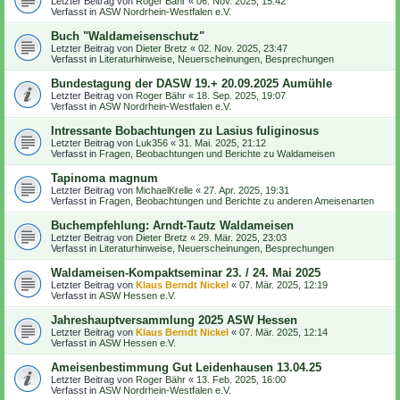
Letzter Beitrag von
Roger Bähr
«
06. Nov. 2025, 15:42
Verfasst in
ASW Nordrhein-Westfalen e.V.
Buch "Waldameisenschutz"
Letzter Beitrag von
Dieter Bretz
«
02. Nov. 2025, 23:47
Verfasst in
Literaturhinweise, Neuerscheinungen, Besprechungen
Bundestagung der DASW 19.+ 20.09.2025 Aumühle
Letzter Beitrag von
Roger Bähr
«
18. Sep. 2025, 19:07
Verfasst in
ASW Nordrhein-Westfalen e.V.
Intressante Bobachtungen zu Lasius fuliginosus
Letzter Beitrag von
Luk356
«
31. Mai. 2025, 21:12
Verfasst in
Fragen, Beobachtungen und Berichte zu Waldameisen
Tapinoma magnum
Letzter Beitrag von
MichaelKrelle
«
27. Apr. 2025, 19:31
Verfasst in
Fragen, Beobachtungen und Berichte zu anderen Ameisenarten
Buchempfehlung: Arndt-Tautz Waldameisen
Letzter Beitrag von
Dieter Bretz
«
29. Mär. 2025, 23:03
Verfasst in
Literaturhinweise, Neuerscheinungen, Besprechungen
Waldameisen-Kompaktseminar 23. / 24. Mai 2025
Letzter Beitrag von
Klaus Berndt Nickel
«
07. Mär. 2025, 12:19
Verfasst in
ASW Hessen e.V.
Jahreshauptversammlung 2025 ASW Hessen
Letzter Beitrag von
Klaus Berndt Nickel
«
07. Mär. 2025, 12:14
Verfasst in
ASW Hessen e.V.
Ameisenbestimmung Gut Leidenhausen 13.04.25
Letzter Beitrag von
Roger Bähr
«
13. Feb. 2025, 16:00
Verfasst in
ASW Nordrhein-Westfalen e.V.