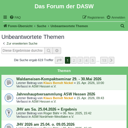
Das Forum der DASW
FAQ
Registrieren
Anmelden
S
Foren-Übersicht
Suche
Unbeantwortete Themen
u
Unbeantwortete Themen
c
Zur erweiterten Suche
h
Suche
Erweiterte Suche
e
Seite
1
von
13
1
2
3
4
5
13
Nächst
Die Suche ergab 619 Treffer
…
Themen
Waldameisen-Kompaktseminar 29. - 30.Mai 2026
Letzter Beitrag von
Klaus Berndt Nickel
«
15. Apr. 2026, 10:00
Verfasst in
ASW Hessen e.V.
Jahreshauptversammlung ASW Hessen 2026
Letzter Beitrag von
Klaus Berndt Nickel
«
15. Apr. 2026, 09:43
Verfasst in
ASW Hessen e.V.
JHV am Sa. 25.04.2026 = Ergebnis
Letzter Beitrag von
Roger Bähr
«
06. Nov. 2025, 15:42
Verfasst in
ASW Nordrhein-Westfalen e.V.
JHV 2026 am 25.04. o. 09.05.2026