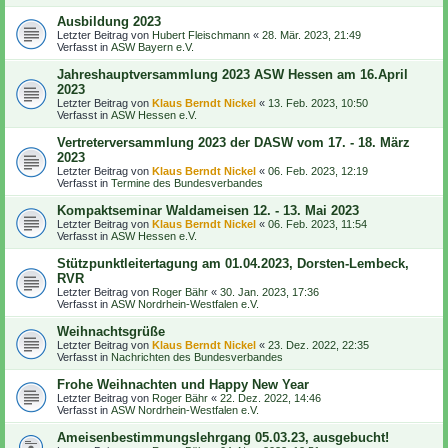
Ausbildung 2023
Letzter Beitrag von
Hubert Fleischmann
«
28. Mär. 2023, 21:49
Verfasst in
ASW Bayern e.V.
Jahreshauptversammlung 2023 ASW Hessen am 16.April
2023
Letzter Beitrag von
Klaus Berndt Nickel
«
13. Feb. 2023, 10:50
Verfasst in
ASW Hessen e.V.
Vertreterversammlung 2023 der DASW vom 17. - 18. März
2023
Letzter Beitrag von
Klaus Berndt Nickel
«
06. Feb. 2023, 12:19
Verfasst in
Termine des Bundesverbandes
Kompaktseminar Waldameisen 12. - 13. Mai 2023
Letzter Beitrag von
Klaus Berndt Nickel
«
06. Feb. 2023, 11:54
Verfasst in
ASW Hessen e.V.
Stützpunktleitertagung am 01.04.2023, Dorsten-Lembeck,
RVR
Letzter Beitrag von
Roger Bähr
«
30. Jan. 2023, 17:36
Verfasst in
ASW Nordrhein-Westfalen e.V.
Weihnachtsgrüße
Letzter Beitrag von
Klaus Berndt Nickel
«
23. Dez. 2022, 22:35
Verfasst in
Nachrichten des Bundesverbandes
Frohe Weihnachten und Happy New Year
Letzter Beitrag von
Roger Bähr
«
22. Dez. 2022, 14:46
Verfasst in
ASW Nordrhein-Westfalen e.V.
Ameisenbestimmungslehrgang 05.03.23, ausgebucht!