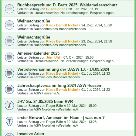
Buchbesprechung D. Bretz 2025: Waldameisenschutz
Letzter Beitrag von
Buschinger
«
28. Jan. 2025, 11:19
Verfasst in
Literaturhinweise, Neuerscheinungen, Besprechungen
Weihnachtsgrüße
Letzter Beitrag von
Klaus Berndt Nickel
«
24. Dez. 2024, 15:20
Verfasst in
Nachrichten des Bundesverbandes
Weihnachtsgrüße
Letzter Beitrag von
Klaus Berndt Nickel
«
23. Dez. 2024, 21:58
Verfasst in
Nachrichten des Bundesverbandes
Ameisenkalender 2025
Letzter Beitrag von
Jörn Uhl
«
07. Okt. 2024, 15:58
Verfasst in
Literaturhinweise, Neuerscheinungen, Besprechungen
Vertreterversammlung der DASW 13. - 14.09.2024
Letzter Beitrag von
Klaus Berndt Nickel
«
01. Jul. 2024, 11:33
Verfasst in
Termine des Bundesverbandes
Jahreshauptversammlung 2024 ASW Hessen
Letzter Beitrag von
Klaus Berndt Nickel
«
01. Jul. 2024, 11:23
Verfasst in
ASW Hessen e.V.
JHV Sa. 24.05.2025 beim RVR
Letzter Beitrag von
Roger Bähr
«
12. Mai. 2024, 15:09
Verfasst in
ASW Nordrhein-Westfalen e.V.
erster Entwurf, Ameisen im Haus :-( was nun ?
Letzter Beitrag von
Roger Bähr
«
12. Mai. 2024, 13:28
Verfasst in
ASW Nordrhein-Westfalen e.V.
Invasive Arten