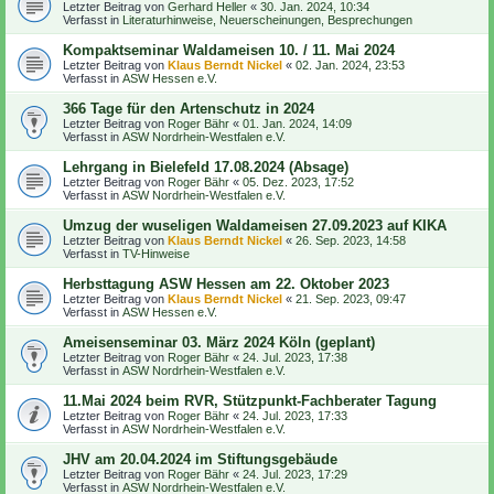
Letzter Beitrag von
Gerhard Heller
«
30. Jan. 2024, 10:34
Verfasst in
Literaturhinweise, Neuerscheinungen, Besprechungen
Kompaktseminar Waldameisen 10. / 11. Mai 2024
Letzter Beitrag von
Klaus Berndt Nickel
«
02. Jan. 2024, 23:53
Verfasst in
ASW Hessen e.V.
366 Tage für den Artenschutz in 2024
Letzter Beitrag von
Roger Bähr
«
01. Jan. 2024, 14:09
Verfasst in
ASW Nordrhein-Westfalen e.V.
Lehrgang in Bielefeld 17.08.2024 (Absage)
Letzter Beitrag von
Roger Bähr
«
05. Dez. 2023, 17:52
Verfasst in
ASW Nordrhein-Westfalen e.V.
Umzug der wuseligen Waldameisen 27.09.2023 auf KIKA
Letzter Beitrag von
Klaus Berndt Nickel
«
26. Sep. 2023, 14:58
Verfasst in
TV-Hinweise
Herbsttagung ASW Hessen am 22. Oktober 2023
Letzter Beitrag von
Klaus Berndt Nickel
«
21. Sep. 2023, 09:47
Verfasst in
ASW Hessen e.V.
Ameisenseminar 03. März 2024 Köln (geplant)
Letzter Beitrag von
Roger Bähr
«
24. Jul. 2023, 17:38
Verfasst in
ASW Nordrhein-Westfalen e.V.
11.Mai 2024 beim RVR, Stützpunkt-Fachberater Tagung
Letzter Beitrag von
Roger Bähr
«
24. Jul. 2023, 17:33
Verfasst in
ASW Nordrhein-Westfalen e.V.
JHV am 20.04.2024 im Stiftungsgebäude
Letzter Beitrag von
Roger Bähr
«
24. Jul. 2023, 17:29
Verfasst in
ASW Nordrhein-Westfalen e.V.