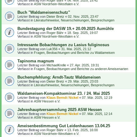
Letzter Beitrag von
Roger Bähr
«
06. Nov. 2025, 15:42
Verfasst in
ASW Nordrhein-Westfalen e.V.
Buch "Waldameisenschutz"
Letzter Beitrag von
Dieter Bretz
«
02. Nov. 2025, 23:47
Verfasst in
Literaturhinweise, Neuerscheinungen, Besprechungen
Bundestagung der DASW 19.+ 20.09.2025 Aumühle
Letzter Beitrag von
Roger Bähr
«
18. Sep. 2025, 19:07
Verfasst in
ASW Nordrhein-Westfalen e.V.
Intressante Bobachtungen zu Lasius fuliginosus
Letzter Beitrag von
Luk356
«
31. Mai. 2025, 21:12
Verfasst in
Fragen, Beobachtungen und Berichte zu Waldameisen
Tapinoma magnum
Letzter Beitrag von
MichaelKrelle
«
27. Apr. 2025, 19:31
Verfasst in
Fragen, Beobachtungen und Berichte zu anderen Ameisenarten
Buchempfehlung: Arndt-Tautz Waldameisen
Letzter Beitrag von
Dieter Bretz
«
29. Mär. 2025, 23:03
Verfasst in
Literaturhinweise, Neuerscheinungen, Besprechungen
Waldameisen-Kompaktseminar 23. / 24. Mai 2025
Letzter Beitrag von
Klaus Berndt Nickel
«
07. Mär. 2025, 12:19
Verfasst in
ASW Hessen e.V.
Jahreshauptversammlung 2025 ASW Hessen
Letzter Beitrag von
Klaus Berndt Nickel
«
07. Mär. 2025, 12:14
Verfasst in
ASW Hessen e.V.
Ameisenbestimmung Gut Leidenhausen 13.04.25
Letzter Beitrag von
Roger Bähr
«
13. Feb. 2025, 16:00
Verfasst in
ASW Nordrhein-Westfalen e.V.