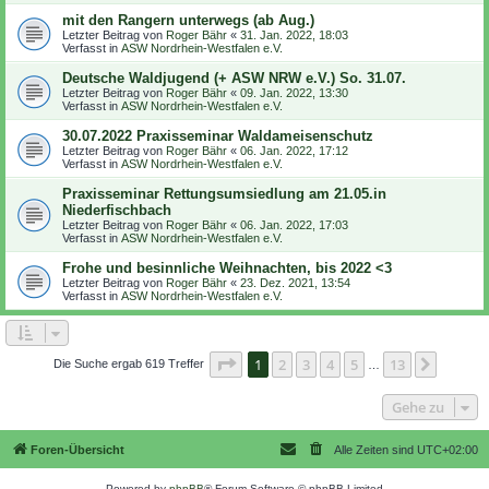
mit den Rangern unterwegs (ab Aug.)
Letzter Beitrag von
Roger Bähr
«
31. Jan. 2022, 18:03
Verfasst in
ASW Nordrhein-Westfalen e.V.
Deutsche Waldjugend (+ ASW NRW e.V.) So. 31.07.
Letzter Beitrag von
Roger Bähr
«
09. Jan. 2022, 13:30
Verfasst in
ASW Nordrhein-Westfalen e.V.
30.07.2022 Praxisseminar Waldameisenschutz
Letzter Beitrag von
Roger Bähr
«
06. Jan. 2022, 17:12
Verfasst in
ASW Nordrhein-Westfalen e.V.
Praxisseminar Rettungsumsiedlung am 21.05.in
Niederfischbach
Letzter Beitrag von
Roger Bähr
«
06. Jan. 2022, 17:03
Verfasst in
ASW Nordrhein-Westfalen e.V.
Frohe und besinnliche Weihnachten, bis 2022 <3
Letzter Beitrag von
Roger Bähr
«
23. Dez. 2021, 13:54
Verfasst in
ASW Nordrhein-Westfalen e.V.
Seite
1
von
13
1
2
3
4
5
13
Nächst
Die Suche ergab 619 Treffer
…
Gehe zu
Foren-Übersicht
Alle Zeiten sind
UTC+02:00
Powered by
phpBB
® Forum Software © phpBB Limited