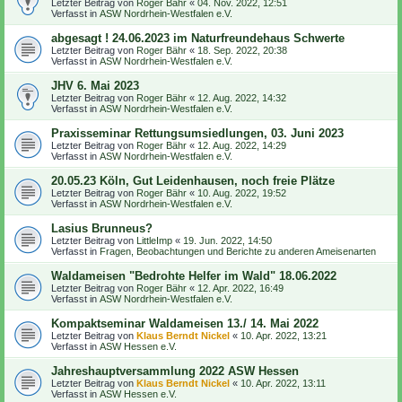
Letzter Beitrag von
Roger Bähr
«
04. Nov. 2022, 12:51
Verfasst in
ASW Nordrhein-Westfalen e.V.
abgesagt ! 24.06.2023 im Naturfreundehaus Schwerte
Letzter Beitrag von
Roger Bähr
«
18. Sep. 2022, 20:38
Verfasst in
ASW Nordrhein-Westfalen e.V.
JHV 6. Mai 2023
Letzter Beitrag von
Roger Bähr
«
12. Aug. 2022, 14:32
Verfasst in
ASW Nordrhein-Westfalen e.V.
Praxisseminar Rettungsumsiedlungen, 03. Juni 2023
Letzter Beitrag von
Roger Bähr
«
12. Aug. 2022, 14:29
Verfasst in
ASW Nordrhein-Westfalen e.V.
20.05.23 Köln, Gut Leidenhausen, noch freie Plätze
Letzter Beitrag von
Roger Bähr
«
10. Aug. 2022, 19:52
Verfasst in
ASW Nordrhein-Westfalen e.V.
Lasius Brunneus?
Letzter Beitrag von
LittleImp
«
19. Jun. 2022, 14:50
Verfasst in
Fragen, Beobachtungen und Berichte zu anderen Ameisenarten
Waldameisen "Bedrohte Helfer im Wald" 18.06.2022
Letzter Beitrag von
Roger Bähr
«
12. Apr. 2022, 16:49
Verfasst in
ASW Nordrhein-Westfalen e.V.
Kompaktseminar Waldameisen 13./ 14. Mai 2022
Letzter Beitrag von
Klaus Berndt Nickel
«
10. Apr. 2022, 13:21
Verfasst in
ASW Hessen e.V.
Jahreshauptversammlung 2022 ASW Hessen
Letzter Beitrag von
Klaus Berndt Nickel
«
10. Apr. 2022, 13:11
Verfasst in
ASW Hessen e.V.