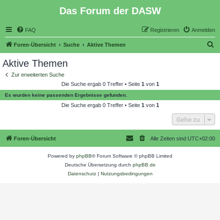
Das Forum der DASW
FAQ
Registrieren
Anmelden
S
Foren-Übersicht
Suche
Aktive Themen
u
Aktive Themen
c
Zur erweiterten Suche
h
Die Suche ergab 0 Treffer • Seite
1
von
1
e
Es wurden keine passenden Ergebnisse gefunden.
Die Suche ergab 0 Treffer • Seite
1
von
1
Gehe zu
Foren-Übersicht
Alle Zeiten sind
UTC+02:00
Powered by
phpBB
® Forum Software © phpBB Limited
Deutsche Übersetzung durch
phpBB.de
Datenschutz
|
Nutzungsbedingungen