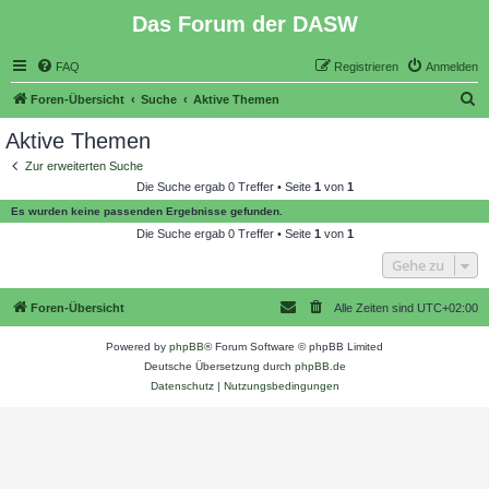
Das Forum der DASW
FAQ
Registrieren
Anmelden
S
Foren-Übersicht
Suche
Aktive Themen
u
Aktive Themen
c
Zur erweiterten Suche
h
Die Suche ergab 0 Treffer • Seite
1
von
1
e
Es wurden keine passenden Ergebnisse gefunden.
Die Suche ergab 0 Treffer • Seite
1
von
1
Gehe zu
Foren-Übersicht
Alle Zeiten sind
UTC+02:00
Powered by
phpBB
® Forum Software © phpBB Limited
Deutsche Übersetzung durch
phpBB.de
Datenschutz
|
Nutzungsbedingungen