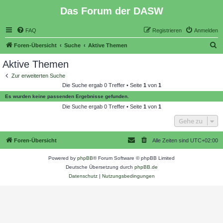
Das Forum der DASW
FAQ
Registrieren
Anmelden
S
Foren-Übersicht
Suche
Aktive Themen
u
Aktive Themen
c
Zur erweiterten Suche
h
Die Suche ergab 0 Treffer • Seite
1
von
1
e
Es wurden keine passenden Ergebnisse gefunden.
Die Suche ergab 0 Treffer • Seite
1
von
1
Gehe zu
Foren-Übersicht
Alle Zeiten sind
UTC+02:00
Powered by
phpBB
® Forum Software © phpBB Limited
Deutsche Übersetzung durch
phpBB.de
Datenschutz
|
Nutzungsbedingungen