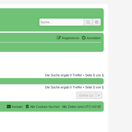
Suche
Erweiterte Suche
Registrieren
Anmelden
Die Suche ergab 0 Treffer • Seite
1
von
1
Die Suche ergab 0 Treffer • Seite
1
von
1
Gehe zu
Kontakt
Alle Cookies löschen
Alle Zeiten sind
UTC+02:00