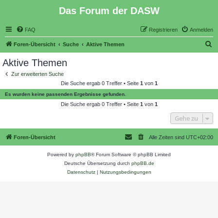
Das Forum der DASW
FAQ
Registrieren
Anmelden
S
Foren-Übersicht
Suche
Aktive Themen
u
Aktive Themen
c
Zur erweiterten Suche
h
Die Suche ergab 0 Treffer • Seite
1
von
1
e
Es wurden keine passenden Ergebnisse gefunden.
Die Suche ergab 0 Treffer • Seite
1
von
1
Gehe zu
Foren-Übersicht
Alle Zeiten sind
UTC+02:00
Powered by
phpBB
® Forum Software © phpBB Limited
Deutsche Übersetzung durch
phpBB.de
Datenschutz
|
Nutzungsbedingungen