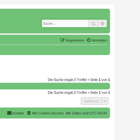
Suche
Erweiterte Suche
Registrieren
Anmelden
Die Suche ergab 0 Treffer • Seite
1
von
1
Die Suche ergab 0 Treffer • Seite
1
von
1
Gehe zu
Kontakt
Alle Cookies löschen
Alle Zeiten sind
UTC+02:00