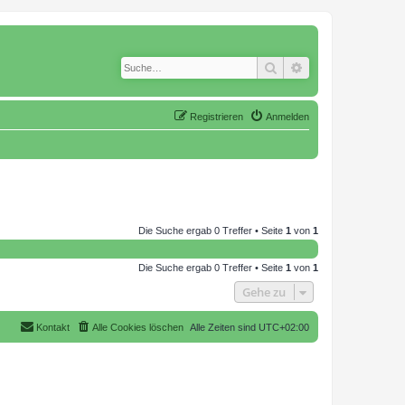
Suche
Erweiterte Suche
Registrieren
Anmelden
Die Suche ergab 0 Treffer • Seite
1
von
1
Die Suche ergab 0 Treffer • Seite
1
von
1
Gehe zu
Kontakt
Alle Cookies löschen
Alle Zeiten sind
UTC+02:00