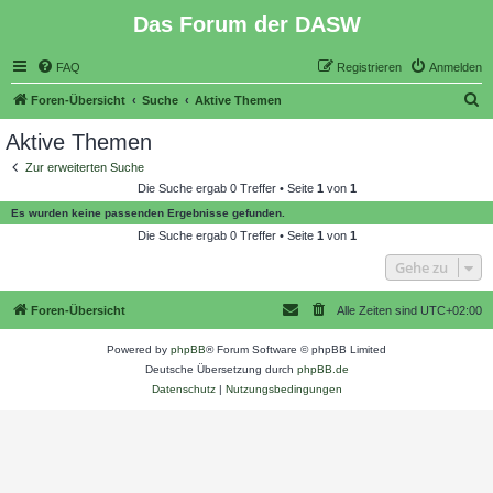
Das Forum der DASW
FAQ
Registrieren
Anmelden
S
Foren-Übersicht
Suche
Aktive Themen
u
Aktive Themen
c
Zur erweiterten Suche
h
Die Suche ergab 0 Treffer • Seite
1
von
1
e
Es wurden keine passenden Ergebnisse gefunden.
Die Suche ergab 0 Treffer • Seite
1
von
1
Gehe zu
Foren-Übersicht
Alle Zeiten sind
UTC+02:00
Powered by
phpBB
® Forum Software © phpBB Limited
Deutsche Übersetzung durch
phpBB.de
Datenschutz
|
Nutzungsbedingungen