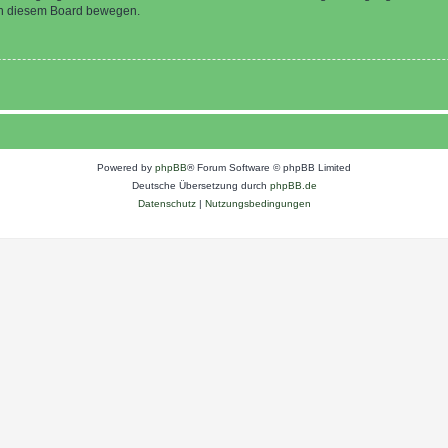
 in diesem Board bewegen.
Powered by
phpBB
® Forum Software © phpBB Limited
Deutsche Übersetzung durch
phpBB.de
Datenschutz
|
Nutzungsbedingungen