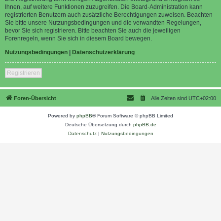
Ihnen, auf weitere Funktionen zuzugreifen. Die Board-Administration kann
registrierten Benutzern auch zusätzliche Berechtigungen zuweisen. Beachten
Sie bitte unsere Nutzungsbedingungen und die verwandten Regelungen,
bevor Sie sich registrieren. Bitte beachten Sie auch die jeweiligen
Forenregeln, wenn Sie sich in diesem Board bewegen.
Nutzungsbedingungen
|
Datenschutzerklärung
Registrieren
Foren-Übersicht
Alle Zeiten sind
UTC+02:00
Powered by
phpBB
® Forum Software © phpBB Limited
Deutsche Übersetzung durch
phpBB.de
Datenschutz
|
Nutzungsbedingungen