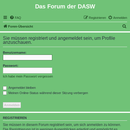
Das Forum der DASW
FAQ
Registrieren
Anmelden
S
Foren-Übersicht
u
Sie müssen registriert und angemeldet sein, um Profile
c
anzuschauen.
h
Benutzername:
e
Passwort:
Ich habe mein Passwort vergessen
Angemeldet bleiben
Meinen Online-Status während dieser Sitzung verbergen
REGISTRIEREN
Sie müssen in diesem Forum registriert sein, um sich anmelden zu können.
Die Registrierung ist in wenigen Augenblicken erledigt und ermöglicht es