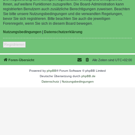
Ihnen, auf weitere Funktionen zuzugreifen. Die Board-Administration kann
registrierten Benutzern auch zusätzliche Berechtigungen zuweisen. Beachten
Sie bitte unsere Nutzungsbedingungen und die verwandten Regelungen,
bevor Sie sich registrieren. Bitte beachten Sie auch die jeweiligen
Forenregeln, wenn Sie sich in diesem Board bewegen.
Nutzungsbedingungen
|
Datenschutzerklärung
Registrieren
Foren-Übersicht
Alle Zeiten sind
UTC+02:00
Powered by
phpBB
® Forum Software © phpBB Limited
Deutsche Übersetzung durch
phpBB.de
Datenschutz
|
Nutzungsbedingungen