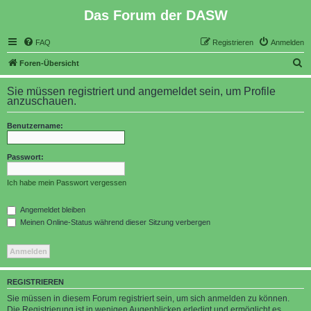
Das Forum der DASW
FAQ
Registrieren
Anmelden
S
Foren-Übersicht
u
Sie müssen registriert und angemeldet sein, um Profile
c
anzuschauen.
h
Benutzername:
e
Passwort:
Ich habe mein Passwort vergessen
Angemeldet bleiben
Meinen Online-Status während dieser Sitzung verbergen
REGISTRIEREN
Sie müssen in diesem Forum registriert sein, um sich anmelden zu können.
Die Registrierung ist in wenigen Augenblicken erledigt und ermöglicht es