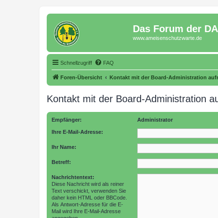
Das Forum der D
www.ameisenschutzwarte.de
Schnellzugriff
FAQ
Foren-Übersicht
Kontakt mit der Board-Administration au
Kontakt mit der Board-Administration 
Empfänger:
Administrator
Ihre E-Mail-Adresse:
Ihr Name:
Betreff:
Nachrichtentext:
Diese Nachricht wird als reiner
Text verschickt, verwenden Sie
daher kein HTML oder BBCode.
Als Antwort-Adresse für die E-
Mail wird Ihre E-Mail-Adresse
angegeben.