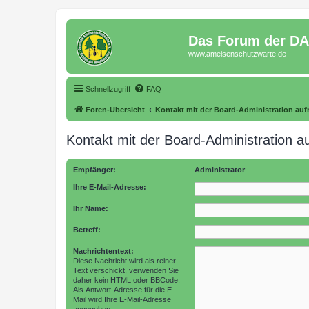
Das Forum der D
www.ameisenschutzwarte.de
Schnellzugriff
FAQ
Foren-Übersicht
Kontakt mit der Board-Administration au
Kontakt mit der Board-Administration 
Empfänger:
Administrator
Ihre E-Mail-Adresse:
Ihr Name:
Betreff:
Nachrichtentext:
Diese Nachricht wird als reiner
Text verschickt, verwenden Sie
daher kein HTML oder BBCode.
Als Antwort-Adresse für die E-
Mail wird Ihre E-Mail-Adresse
angegeben.