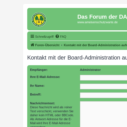
Das Forum der D
www.ameisenschutzwarte.de
Schnellzugriff
FAQ
Foren-Übersicht
Kontakt mit der Board-Administration au
Kontakt mit der Board-Administration 
Empfänger:
Administrator
Ihre E-Mail-Adresse:
Ihr Name:
Betreff:
Nachrichtentext:
Diese Nachricht wird als reiner
Text verschickt, verwenden Sie
daher kein HTML oder BBCode.
Als Antwort-Adresse für die E-
Mail wird Ihre E-Mail-Adresse
angegeben.