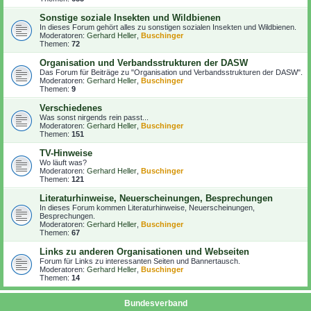
Sonstige soziale Insekten und Wildbienen
In dieses Forum gehört alles zu sonstigen sozialen Insekten und Wildbienen.
Moderatoren:
Gerhard Heller
,
Buschinger
Themen:
72
Organisation und Verbandsstrukturen der DASW
Das Forum für Beiträge zu "Organisation und Verbandsstrukturen der DASW".
Moderatoren:
Gerhard Heller
,
Buschinger
Themen:
9
Verschiedenes
Was sonst nirgends rein passt...
Moderatoren:
Gerhard Heller
,
Buschinger
Themen:
151
TV-Hinweise
Wo läuft was?
Moderatoren:
Gerhard Heller
,
Buschinger
Themen:
121
Literaturhinweise, Neuerscheinungen, Besprechungen
In dieses Forum kommen Literaturhinweise, Neuerscheinungen,
Besprechungen.
Moderatoren:
Gerhard Heller
,
Buschinger
Themen:
67
Links zu anderen Organisationen und Webseiten
Forum für Links zu interessanten Seiten und Bannertausch.
Moderatoren:
Gerhard Heller
,
Buschinger
Themen:
14
Bundesverband