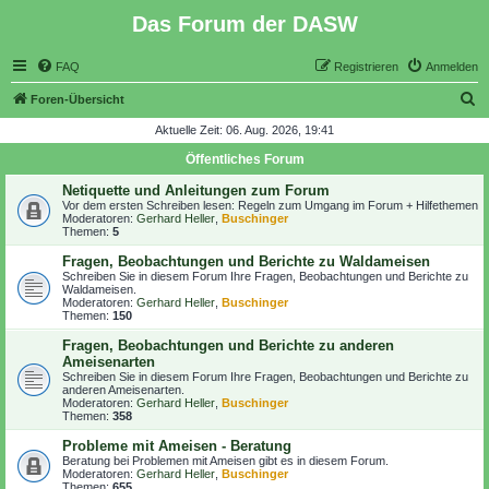
Das Forum der DASW
FAQ
Registrieren
Anmelden
S
Foren-Übersicht
u
Aktuelle Zeit: 06. Aug. 2026, 19:41
c
Öffentliches Forum
h
Netiquette und Anleitungen zum Forum
e
Vor dem ersten Schreiben lesen:
Regeln zum Umgang im Forum + Hilfethemen
Moderatoren:
Gerhard Heller
,
Buschinger
Themen:
5
Fragen, Beobachtungen und Berichte zu Waldameisen
Schreiben Sie in diesem Forum Ihre Fragen, Beobachtungen und Berichte zu
Waldameisen.
Moderatoren:
Gerhard Heller
,
Buschinger
Themen:
150
Fragen, Beobachtungen und Berichte zu anderen
Ameisenarten
Schreiben Sie in diesem Forum Ihre Fragen, Beobachtungen und Berichte zu
anderen Ameisenarten.
Moderatoren:
Gerhard Heller
,
Buschinger
Themen:
358
Probleme mit Ameisen - Beratung
Beratung bei Problemen mit Ameisen gibt es in diesem Forum.
Moderatoren:
Gerhard Heller
,
Buschinger
Themen:
655