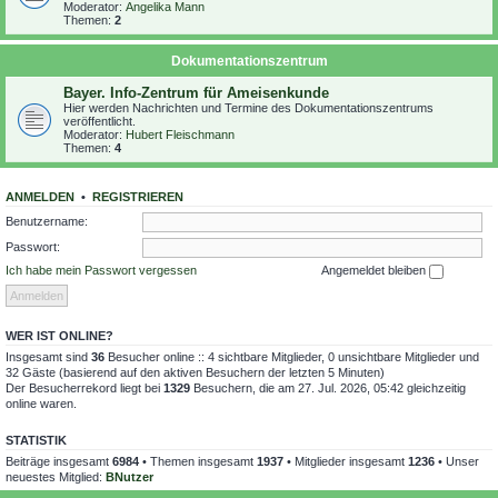
Moderator:
Angelika Mann
Themen:
2
Dokumentationszentrum
Bayer. Info-Zentrum für Ameisenkunde
Hier werden Nachrichten und Termine des Dokumentationszentrums
veröffentlicht.
Moderator:
Hubert Fleischmann
Themen:
4
ANMELDEN
•
REGISTRIEREN
Benutzername:
Passwort:
Ich habe mein Passwort vergessen
Angemeldet bleiben
WER IST ONLINE?
Insgesamt sind
36
Besucher online :: 4 sichtbare Mitglieder, 0 unsichtbare Mitglieder und
32 Gäste (basierend auf den aktiven Besuchern der letzten 5 Minuten)
Der Besucherrekord liegt bei
1329
Besuchern, die am 27. Jul. 2026, 05:42 gleichzeitig
online waren.
STATISTIK
Beiträge insgesamt
6984
• Themen insgesamt
1937
• Mitglieder insgesamt
1236
• Unser
neuestes Mitglied:
BNutzer