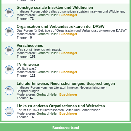
Sonstige soziale Insekten und Wildbienen
In dieses Forum gehört alles zu sonstigen sozialen Insekten und Wildbienen.
Moderatoren:
Gerhard Heller
,
Buschinger
Themen:
72
Organisation und Verbandsstrukturen der DASW
Das Forum für Beiträge zu "Organisation und Verbandsstrukturen der DASW".
Moderatoren:
Gerhard Heller
,
Buschinger
Themen:
9
Verschiedenes
Was sonst nirgends rein passt...
Moderatoren:
Gerhard Heller
,
Buschinger
Themen:
151
TV-Hinweise
Wo läuft was?
Moderatoren:
Gerhard Heller
,
Buschinger
Themen:
121
Literaturhinweise, Neuerscheinungen, Besprechungen
In dieses Forum kommen Literaturhinweise, Neuerscheinungen,
Besprechungen.
Moderatoren:
Gerhard Heller
,
Buschinger
Themen:
67
Links zu anderen Organisationen und Webseiten
Forum für Links zu interessanten Seiten und Bannertausch.
Moderatoren:
Gerhard Heller
,
Buschinger
Themen:
14
Bundesverband