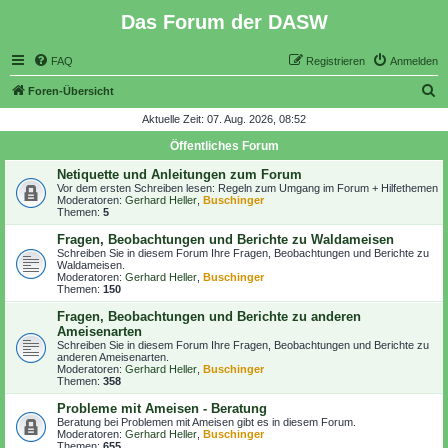
Das Forum der DASW
FAQ
Registrieren
Anmelden
S
Foren-Übersicht
u
Aktuelle Zeit: 07. Aug. 2026, 08:52
c
Öffentliches Forum
h
Netiquette und Anleitungen zum Forum
e
Vor dem ersten Schreiben lesen:
Regeln zum Umgang im Forum + Hilfethemen
Moderatoren:
Gerhard Heller
,
Buschinger
Themen:
5
Fragen, Beobachtungen und Berichte zu Waldameisen
Schreiben Sie in diesem Forum Ihre Fragen, Beobachtungen und Berichte zu
Waldameisen.
Moderatoren:
Gerhard Heller
,
Buschinger
Themen:
150
Fragen, Beobachtungen und Berichte zu anderen
Ameisenarten
Schreiben Sie in diesem Forum Ihre Fragen, Beobachtungen und Berichte zu
anderen Ameisenarten.
Moderatoren:
Gerhard Heller
,
Buschinger
Themen:
358
Probleme mit Ameisen - Beratung
Beratung bei Problemen mit Ameisen gibt es in diesem Forum.
Moderatoren:
Gerhard Heller
,
Buschinger
Themen:
655