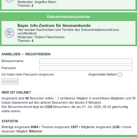
Moderator:
Angelika Mann
Themen:
2
Dokumentationszentrum
Bayer. Info-Zentrum für Ameisenkunde
Hier werden Nachrichten und Termine des Dokumentationszentrums
veröffentlicht.
Moderator:
Hubert Fleischmann
Themen:
4
ANMELDEN
•
REGISTRIEREN
Benutzername:
Passwort:
Ich habe mein Passwort vergessen
Angemeldet bleiben
WER IST ONLINE?
Insgesamt sind
40
Besucher online :: 1 sichtbares Mitglied, 0 unsichtbare Mitglieder und 39
Gäste (basierend auf den aktiven Besuchern der letzten 5 Minuten)
Der Besucherrekord liegt bei
1329
Besuchern, die am 27. Jul. 2026, 05:42 gleichzeitig
online waren.
STATISTIK
Beiträge insgesamt
6984
• Themen insgesamt
1937
• Mitglieder insgesamt
1236
• Unser
neuestes Mitglied:
BNutzer