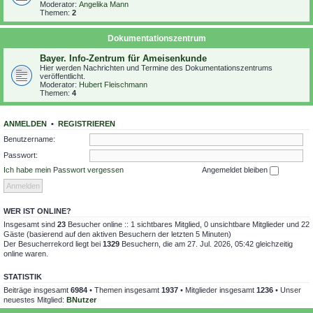
Moderator:
Angelika Mann
Themen:
2
Dokumentationszentrum
Bayer. Info-Zentrum für Ameisenkunde
Hier werden Nachrichten und Termine des Dokumentationszentrums
veröffentlicht.
Moderator:
Hubert Fleischmann
Themen:
4
ANMELDEN
•
REGISTRIEREN
Benutzername:
Passwort:
Ich habe mein Passwort vergessen
Angemeldet bleiben
WER IST ONLINE?
Insgesamt sind
23
Besucher online :: 1 sichtbares Mitglied, 0 unsichtbare Mitglieder und 22
Gäste (basierend auf den aktiven Besuchern der letzten 5 Minuten)
Der Besucherrekord liegt bei
1329
Besuchern, die am 27. Jul. 2026, 05:42 gleichzeitig
online waren.
STATISTIK
Beiträge insgesamt
6984
• Themen insgesamt
1937
• Mitglieder insgesamt
1236
• Unser
neuestes Mitglied:
BNutzer