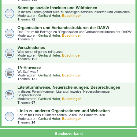
Sonstige soziale Insekten und Wildbienen
In dieses Forum gehört alles zu sonstigen sozialen Insekten und Wildbienen.
Moderatoren:
Gerhard Heller
,
Buschinger
Themen:
72
Organisation und Verbandsstrukturen der DASW
Das Forum für Beiträge zu "Organisation und Verbandsstrukturen der DASW".
Moderatoren:
Gerhard Heller
,
Buschinger
Themen:
9
Verschiedenes
Was sonst nirgends rein passt...
Moderatoren:
Gerhard Heller
,
Buschinger
Themen:
151
TV-Hinweise
Wo läuft was?
Moderatoren:
Gerhard Heller
,
Buschinger
Themen:
121
Literaturhinweise, Neuerscheinungen, Besprechungen
In dieses Forum kommen Literaturhinweise, Neuerscheinungen,
Besprechungen.
Moderatoren:
Gerhard Heller
,
Buschinger
Themen:
67
Links zu anderen Organisationen und Webseiten
Forum für Links zu interessanten Seiten und Bannertausch.
Moderatoren:
Gerhard Heller
,
Buschinger
Themen:
14
Bundesverband