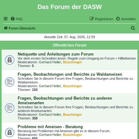
Das Forum der DASW
FAQ
Registrieren
Anmelden
S
Foren-Übersicht
u
Aktuelle Zeit: 07. Aug. 2026, 12:59
c
Öffentliches Forum
h
Netiquette und Anleitungen zum Forum
e
Vor dem ersten Schreiben lesen:
Regeln zum Umgang im Forum + Hilfethemen
Moderatoren:
Gerhard Heller
,
Buschinger
Themen:
5
Fragen, Beobachtungen und Berichte zu Waldameisen
Schreiben Sie in diesem Forum Ihre Fragen, Beobachtungen und Berichte zu
Waldameisen.
Moderatoren:
Gerhard Heller
,
Buschinger
Themen:
150
Fragen, Beobachtungen und Berichte zu anderen
Ameisenarten
Schreiben Sie in diesem Forum Ihre Fragen, Beobachtungen und Berichte zu
anderen Ameisenarten.
Moderatoren:
Gerhard Heller
,
Buschinger
Themen:
358
Probleme mit Ameisen - Beratung
Beratung bei Problemen mit Ameisen gibt es in diesem Forum.
Moderatoren:
Gerhard Heller
,
Buschinger
Themen:
655