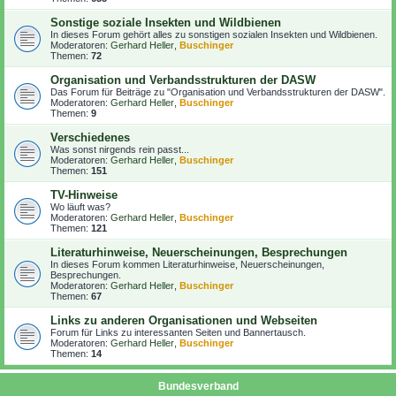
Sonstige soziale Insekten und Wildbienen
In dieses Forum gehört alles zu sonstigen sozialen Insekten und Wildbienen.
Moderatoren:
Gerhard Heller
,
Buschinger
Themen:
72
Organisation und Verbandsstrukturen der DASW
Das Forum für Beiträge zu "Organisation und Verbandsstrukturen der DASW".
Moderatoren:
Gerhard Heller
,
Buschinger
Themen:
9
Verschiedenes
Was sonst nirgends rein passt...
Moderatoren:
Gerhard Heller
,
Buschinger
Themen:
151
TV-Hinweise
Wo läuft was?
Moderatoren:
Gerhard Heller
,
Buschinger
Themen:
121
Literaturhinweise, Neuerscheinungen, Besprechungen
In dieses Forum kommen Literaturhinweise, Neuerscheinungen,
Besprechungen.
Moderatoren:
Gerhard Heller
,
Buschinger
Themen:
67
Links zu anderen Organisationen und Webseiten
Forum für Links zu interessanten Seiten und Bannertausch.
Moderatoren:
Gerhard Heller
,
Buschinger
Themen:
14
Bundesverband