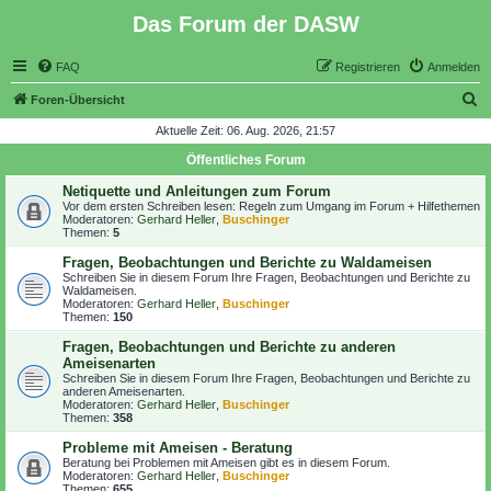
Das Forum der DASW
FAQ
Registrieren
Anmelden
S
Foren-Übersicht
u
Aktuelle Zeit: 06. Aug. 2026, 21:57
c
Öffentliches Forum
h
Netiquette und Anleitungen zum Forum
e
Vor dem ersten Schreiben lesen:
Regeln zum Umgang im Forum + Hilfethemen
Moderatoren:
Gerhard Heller
,
Buschinger
Themen:
5
Fragen, Beobachtungen und Berichte zu Waldameisen
Schreiben Sie in diesem Forum Ihre Fragen, Beobachtungen und Berichte zu
Waldameisen.
Moderatoren:
Gerhard Heller
,
Buschinger
Themen:
150
Fragen, Beobachtungen und Berichte zu anderen
Ameisenarten
Schreiben Sie in diesem Forum Ihre Fragen, Beobachtungen und Berichte zu
anderen Ameisenarten.
Moderatoren:
Gerhard Heller
,
Buschinger
Themen:
358
Probleme mit Ameisen - Beratung
Beratung bei Problemen mit Ameisen gibt es in diesem Forum.
Moderatoren:
Gerhard Heller
,
Buschinger
Themen:
655