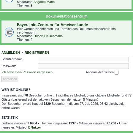
Moderator:
Angelika Mann
Themen:
2
Dokumentationszentrum
Bayer. Info-Zentrum für Ameisenkunde
Hier werden Nachrichten und Termine des Dokumentationszentrums
veröffentlicht.
Moderator:
Hubert Fleischmann
Themen:
4
ANMELDEN
•
REGISTRIEREN
Benutzername:
Passwort:
Ich habe mein Passwort vergessen
Angemeldet bleiben
WER IST ONLINE?
Insgesamt sind
78
Besucher online :: 1 sichtbares Mitglied, 0 unsichtbare Mitglieder und 77
Gäste (basierend auf den aktiven Besuchern der letzten 5 Minuten)
Der Besucherrekord liegt bei
1329
Besuchern, die am 27. Jul. 2026, 05:42 gleichzeitig
online waren.
STATISTIK
Beiträge insgesamt
6984
• Themen insgesamt
1937
• Mitglieder insgesamt
1236
• Unser
neuestes Mitglied:
BNutzer