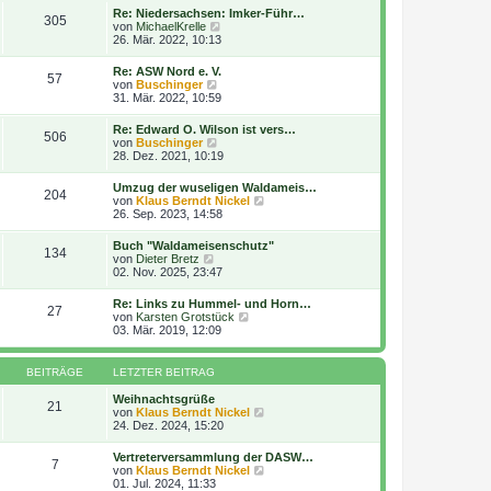
r
e
r
Re: Niedersachsen: Imker-Führ…
B
305
s
a
N
von
MichaelKrelle
e
t
g
e
26. Mär. 2022, 10:13
i
e
u
t
r
e
r
Re: ASW Nord e. V.
B
57
s
a
N
von
Buschinger
e
t
g
e
31. Mär. 2022, 10:59
i
e
u
t
r
e
r
Re: Edward O. Wilson ist vers…
B
506
s
a
N
von
Buschinger
e
t
g
e
28. Dez. 2021, 10:19
i
e
u
t
r
e
r
Umzug der wuseligen Waldameis…
B
204
s
a
N
von
Klaus Berndt Nickel
e
t
g
e
26. Sep. 2023, 14:58
i
e
u
t
r
e
r
Buch "Waldameisenschutz"
B
134
s
a
N
von
Dieter Bretz
e
t
g
e
02. Nov. 2025, 23:47
i
e
u
t
r
e
r
Re: Links zu Hummel- und Horn…
B
27
s
a
N
von
Karsten Grotstück
e
t
g
e
03. Mär. 2019, 12:09
i
e
u
t
r
e
r
B
s
a
BEITRÄGE
LETZTER BEITRAG
e
t
g
i
e
Weihnachtsgrüße
t
21
r
N
von
Klaus Berndt Nickel
r
B
e
24. Dez. 2024, 15:20
a
e
u
g
i
e
Vertreterversammlung der DASW…
t
7
s
N
von
Klaus Berndt Nickel
r
t
e
01. Jul. 2024, 11:33
a
e