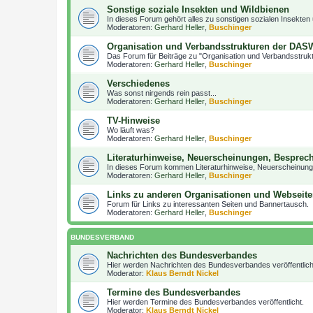
Sonstige soziale Insekten und Wildbienen
In dieses Forum gehört alles zu sonstigen sozialen Insekten
Moderatoren:
Gerhard Heller
,
Buschinger
Organisation und Verbandsstrukturen der DAS
Das Forum für Beiträge zu "Organisation und Verbandsstru
Moderatoren:
Gerhard Heller
,
Buschinger
Verschiedenes
Was sonst nirgends rein passt...
Moderatoren:
Gerhard Heller
,
Buschinger
TV-Hinweise
Wo läuft was?
Moderatoren:
Gerhard Heller
,
Buschinger
Literaturhinweise, Neuerscheinungen, Bespre
In dieses Forum kommen Literaturhinweise, Neuerscheinun
Moderatoren:
Gerhard Heller
,
Buschinger
Links zu anderen Organisationen und Webseit
Forum für Links zu interessanten Seiten und Bannertausch.
Moderatoren:
Gerhard Heller
,
Buschinger
BUNDESVERBAND
Nachrichten des Bundesverbandes
Hier werden Nachrichten des Bundesverbandes veröffentlich
Moderator:
Klaus Berndt Nickel
Termine des Bundesverbandes
Hier werden Termine des Bundesverbandes veröffentlicht.
Moderator:
Klaus Berndt Nickel