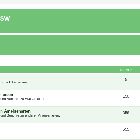
ASW
THEMEN
5
um + Hilfethemen
ameisen
150
 und Berichte zu Waldameisen.
en Ameisenarten
358
 und Berichte zu anderen Ameisenarten.
655
.