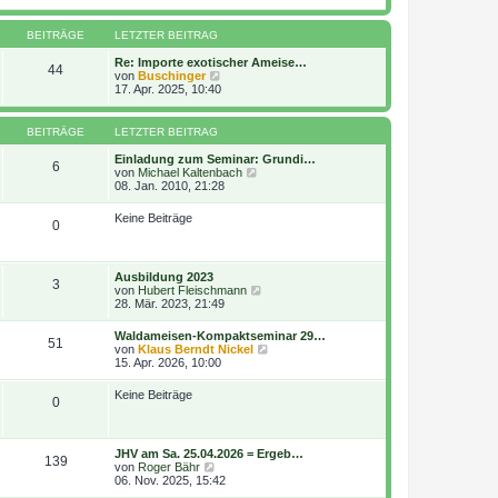
u
g
r
e
B
s
BEITRÄGE
LETZTER BEITRAG
e
t
i
e
Re: Importe exotischer Ameise…
t
44
r
N
von
Buschinger
r
B
e
17. Apr. 2025, 10:40
a
e
u
g
i
e
t
s
BEITRÄGE
LETZTER BEITRAG
r
t
a
e
Einladung zum Seminar: Grundi…
g
6
r
N
von
Michael Kaltenbach
B
e
08. Jan. 2010, 21:28
e
u
i
e
Keine Beiträge
t
0
s
r
t
a
e
g
r
Ausbildung 2023
B
3
N
von
Hubert Fleischmann
e
e
28. Mär. 2023, 21:49
i
u
t
e
r
Waldameisen-Kompaktseminar 29…
51
s
a
N
von
Klaus Berndt Nickel
t
g
e
15. Apr. 2026, 10:00
e
u
r
e
Keine Beiträge
B
0
s
e
t
i
e
t
r
r
JHV am Sa. 25.04.2026 = Ergeb…
B
139
a
N
von
Roger Bähr
e
g
e
06. Nov. 2025, 15:42
i
u
t