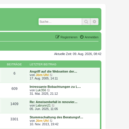
Suche
Erweiterte Suche
Registrieren
Anmelden
Aktuelle Zeit: 09. Aug. 2026, 08:42
BEITRÄGE
LETZTER BEITRAG
Angriff auf die Webseiten der…
6
N
von
Jörn Uhl
e
17. Aug. 2005, 14:11
u
e
Intressante Bobachtungen zu L…
609
s
N
von
Luk356
t
e
31. Mai. 2025, 21:12
e
u
r
e
Re: Ameisenbefall in renovier…
B
1409
s
N
von
Labrunn21
e
t
e
05. Jun. 2025, 11:05
i
e
u
t
r
e
r
Stummschaltung des Beratungsf…
B
3301
s
a
N
von
Jörn Uhl
e
t
g
e
10. Nov. 2013, 19:42
i
e
u
t