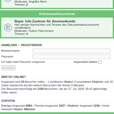
Moderator:
Angelika Mann
Themen:
2
Dokumentationszentrum
Bayer. Info-Zentrum für Ameisenkunde
Hier werden Nachrichten und Termine des Dokumentationszentrums
veröffentlicht.
Moderator:
Hubert Fleischmann
Themen:
4
ANMELDEN
•
REGISTRIEREN
Benutzername:
Passwort:
Ich habe mein Passwort vergessen
Angemeldet bleiben
WER IST ONLINE?
Insgesamt sind
19
Besucher online :: 1 sichtbares Mitglied, 0 unsichtbare Mitglieder und 18
Gäste (basierend auf den aktiven Besuchern der letzten 5 Minuten)
Der Besucherrekord liegt bei
1329
Besuchern, die am 27. Jul. 2026, 05:42 gleichzeitig
online waren.
STATISTIK
Beiträge insgesamt
6984
• Themen insgesamt
1937
• Mitglieder insgesamt
1236
• Unser
neuestes Mitglied:
BNutzer