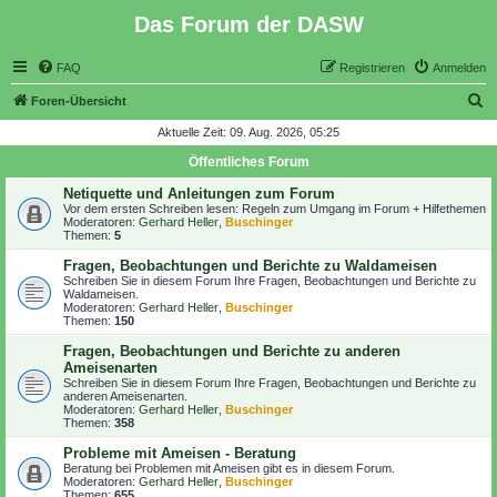
Das Forum der DASW
FAQ
Registrieren
Anmelden
S
Foren-Übersicht
u
Aktuelle Zeit: 09. Aug. 2026, 05:25
c
Öffentliches Forum
h
Netiquette und Anleitungen zum Forum
e
Vor dem ersten Schreiben lesen:
Regeln zum Umgang im Forum + Hilfethemen
Moderatoren:
Gerhard Heller
,
Buschinger
Themen:
5
Fragen, Beobachtungen und Berichte zu Waldameisen
Schreiben Sie in diesem Forum Ihre Fragen, Beobachtungen und Berichte zu
Waldameisen.
Moderatoren:
Gerhard Heller
,
Buschinger
Themen:
150
Fragen, Beobachtungen und Berichte zu anderen
Ameisenarten
Schreiben Sie in diesem Forum Ihre Fragen, Beobachtungen und Berichte zu
anderen Ameisenarten.
Moderatoren:
Gerhard Heller
,
Buschinger
Themen:
358
Probleme mit Ameisen - Beratung
Beratung bei Problemen mit Ameisen gibt es in diesem Forum.
Moderatoren:
Gerhard Heller
,
Buschinger
Themen:
655