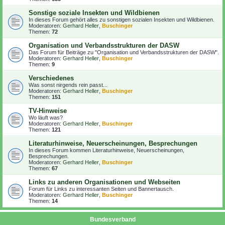
Sonstige soziale Insekten und Wildbienen
In dieses Forum gehört alles zu sonstigen sozialen Insekten und Wildbienen.
Moderatoren:
Gerhard Heller
,
Buschinger
Themen:
72
Organisation und Verbandsstrukturen der DASW
Das Forum für Beiträge zu "Organisation und Verbandsstrukturen der DASW".
Moderatoren:
Gerhard Heller
,
Buschinger
Themen:
9
Verschiedenes
Was sonst nirgends rein passt...
Moderatoren:
Gerhard Heller
,
Buschinger
Themen:
151
TV-Hinweise
Wo läuft was?
Moderatoren:
Gerhard Heller
,
Buschinger
Themen:
121
Literaturhinweise, Neuerscheinungen, Besprechungen
In dieses Forum kommen Literaturhinweise, Neuerscheinungen,
Besprechungen.
Moderatoren:
Gerhard Heller
,
Buschinger
Themen:
67
Links zu anderen Organisationen und Webseiten
Forum für Links zu interessanten Seiten und Bannertausch.
Moderatoren:
Gerhard Heller
,
Buschinger
Themen:
14
Bundesverband