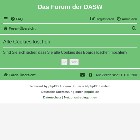
Das Forum der DASW
FAQ
Registrieren
Anmelden
S
Foren-Übersicht
u
Alle Cookies löschen
c
h
Sind Sie sich sicher, dass Sie alle Cookies des Boards löschen möchten?
e
Foren-Übersicht
Alle Zeiten sind
UTC+02:00
Powered by
phpBB
® Forum Software © phpBB Limited
Deutsche Übersetzung durch
phpBB.de
Datenschutz
|
Nutzungsbedingungen