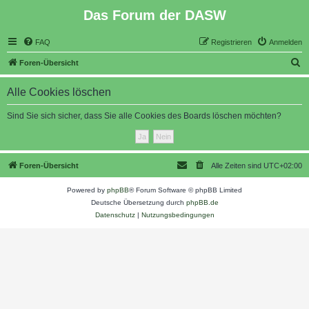
Das Forum der DASW
FAQ
Registrieren
Anmelden
S
Foren-Übersicht
u
Alle Cookies löschen
c
h
Sind Sie sich sicher, dass Sie alle Cookies des Boards löschen möchten?
e
Foren-Übersicht
Alle Zeiten sind
UTC+02:00
Powered by
phpBB
® Forum Software © phpBB Limited
Deutsche Übersetzung durch
phpBB.de
Datenschutz
|
Nutzungsbedingungen