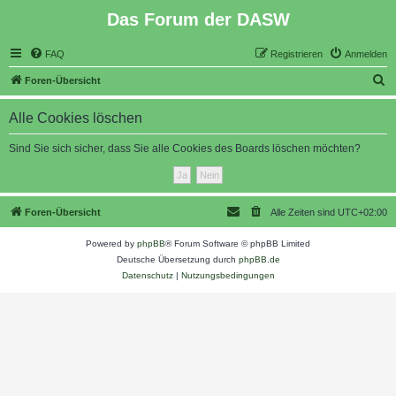
Das Forum der DASW
FAQ
Registrieren
Anmelden
S
Foren-Übersicht
u
Alle Cookies löschen
c
h
Sind Sie sich sicher, dass Sie alle Cookies des Boards löschen möchten?
e
Foren-Übersicht
Alle Zeiten sind
UTC+02:00
Powered by
phpBB
® Forum Software © phpBB Limited
Deutsche Übersetzung durch
phpBB.de
Datenschutz
|
Nutzungsbedingungen