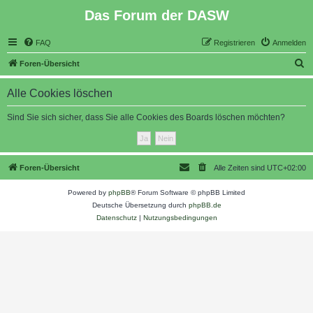
Das Forum der DASW
FAQ
Registrieren
Anmelden
S
Foren-Übersicht
u
Alle Cookies löschen
c
h
Sind Sie sich sicher, dass Sie alle Cookies des Boards löschen möchten?
e
Foren-Übersicht
Alle Zeiten sind
UTC+02:00
Powered by
phpBB
® Forum Software © phpBB Limited
Deutsche Übersetzung durch
phpBB.de
Datenschutz
|
Nutzungsbedingungen