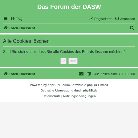
Das Forum der DASW
FAQ
Registrieren
Anmelden
S
Foren-Übersicht
u
Alle Cookies löschen
c
h
Sind Sie sich sicher, dass Sie alle Cookies des Boards löschen möchten?
e
Foren-Übersicht
Alle Zeiten sind
UTC+02:00
Powered by
phpBB
® Forum Software © phpBB Limited
Deutsche Übersetzung durch
phpBB.de
Datenschutz
|
Nutzungsbedingungen