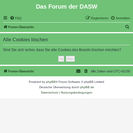
Das Forum der DASW
FAQ
Registrieren
Anmelden
S
Foren-Übersicht
u
Alle Cookies löschen
c
h
Sind Sie sich sicher, dass Sie alle Cookies des Boards löschen möchten?
e
Foren-Übersicht
Alle Zeiten sind
UTC+02:00
Powered by
phpBB
® Forum Software © phpBB Limited
Deutsche Übersetzung durch
phpBB.de
Datenschutz
|
Nutzungsbedingungen