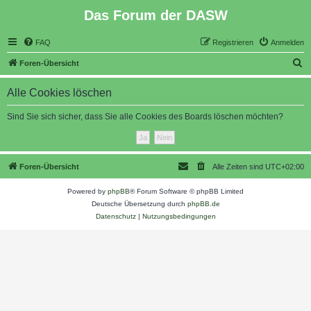
Das Forum der DASW
FAQ
Registrieren
Anmelden
S
Foren-Übersicht
u
Alle Cookies löschen
c
h
Sind Sie sich sicher, dass Sie alle Cookies des Boards löschen möchten?
e
Foren-Übersicht
Alle Zeiten sind
UTC+02:00
Powered by
phpBB
® Forum Software © phpBB Limited
Deutsche Übersetzung durch
phpBB.de
Datenschutz
|
Nutzungsbedingungen