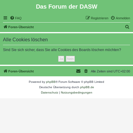
Das Forum der DASW
FAQ
Registrieren
Anmelden
S
Foren-Übersicht
u
Alle Cookies löschen
c
h
Sind Sie sich sicher, dass Sie alle Cookies des Boards löschen möchten?
e
Foren-Übersicht
Alle Zeiten sind
UTC+02:00
Powered by
phpBB
® Forum Software © phpBB Limited
Deutsche Übersetzung durch
phpBB.de
Datenschutz
|
Nutzungsbedingungen