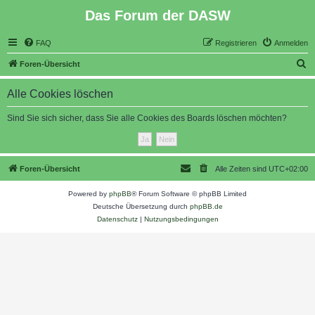
Das Forum der DASW
FAQ
Registrieren
Anmelden
S
Foren-Übersicht
u
Alle Cookies löschen
c
h
Sind Sie sich sicher, dass Sie alle Cookies des Boards löschen möchten?
e
Foren-Übersicht
Alle Zeiten sind
UTC+02:00
Powered by
phpBB
® Forum Software © phpBB Limited
Deutsche Übersetzung durch
phpBB.de
Datenschutz
|
Nutzungsbedingungen