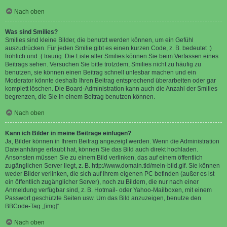
Nach oben
Was sind Smilies?
Smilies sind kleine Bilder, die benutzt werden können, um ein Gefühl
auszudrücken. Für jeden Smilie gibt es einen kurzen Code, z. B. bedeutet :)
fröhlich und :( traurig. Die Liste aller Smilies können Sie beim Verfassen eines
Beitrags sehen. Versuchen Sie bitte trotzdem, Smilies nicht zu häufig zu
benutzen, sie können einen Beitrag schnell unlesbar machen und ein
Moderator könnte deshalb Ihren Beitrag entsprechend überarbeiten oder gar
komplett löschen. Die Board-Administration kann auch die Anzahl der Smilies
begrenzen, die Sie in einem Beitrag benutzen können.
Nach oben
Kann ich Bilder in meine Beiträge einfügen?
Ja, Bilder können in Ihrem Beitrag angezeigt werden. Wenn die Administration
Dateianhänge erlaubt hat, können Sie das Bild auch direkt hochladen.
Ansonsten müssen Sie zu einem Bild verlinken, das auf einem öffentlich
zugänglichen Server liegt, z. B. http://www.domain.tld/mein-bild.gif. Sie können
weder Bilder verlinken, die sich auf Ihrem eigenen PC befinden (außer es ist
ein öffentlich zugänglicher Server), noch zu Bildern, die nur nach einer
Anmeldung verfügbar sind, z. B. Hotmail- oder Yahoo-Mailboxen, mit einem
Passwort geschützte Seiten usw. Um das Bild anzuzeigen, benutze den
BBCode-Tag „[img]“.
Nach oben