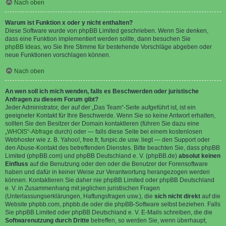
Nach oben
Warum ist Funktion x oder y nicht enthalten?
Diese Software wurde von phpBB Limited geschrieben. Wenn Sie denken,
dass eine Funktion implementiert werden sollte, dann besuchen Sie
phpBB Ideas
, wo Sie Ihre Stimme für bestehende Vorschläge abgeben oder
neue Funktionen vorschlagen können.
Nach oben
An wen soll ich mich wenden, falls es Beschwerden oder juristische
Anfragen zu diesem Forum gibt?
Jeder Administrator, der auf der „Das Team“-Seite aufgeführt ist, ist ein
geeigneter Kontakt für Ihre Beschwerde. Wenn Sie so keine Antwort erhalten,
sollten Sie den Besitzer der Domain kontaktieren (führen Sie dazu eine
„WHOIS“-Abfrage
durch) oder — falls diese Seite bei einem kostenlosen
Webhoster wie z. B. Yahoo!, free.fr, funpic.de usw. liegt — den Support oder
den Abuse-Kontakt des betreffenden Dienstes. Bitte beachten Sie, dass phpBB
Limited (phpBB.com) und phpBB Deutschland e. V. (phpBB.de)
absolut keinen
Einfluss
auf die Benutzung oder den oder die Benutzer der Forensoftware
haben und dafür in keiner Weise zur Verantwortung herangezogen werden
können. Kontaktieren Sie daher nie phpBB Limited oder phpBB Deutschland
e. V. in Zusammenhang mit jeglichen juristischen Fragen
(Unterlassungserklärungen, Haftungsfragen usw.), die
sich nicht direkt
auf die
Website phpbb.com, phpbb.de oder die phpBB-Software selbst beziehen. Falls
Sie phpBB Limited oder phpBB Deutschland e. V. E-Mails schreiben, die die
Softwarenutzung durch Dritte
betreffen, so werden Sie, wenn überhaupt,