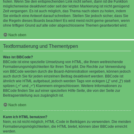
holen. Wenn Sie den entsprechenden Link nicht sehen, dann ist die Funktion
möglicherweise deaktiviert oder seit der letzten Markierung ist nicht genügend
Zeit vergangen. Es ist auch möglich, das Thema nach oben zu holen, indem
Sie einfach eine Antwort darauf schreiben. Stellen Sie jedoch sicher, dass Sie
die Regeln dieses Boards beachten! Es wird meist nicht gerne gesehen, wenn
ohne triftigen Grund auf alte oder abgeschlossene Themen geantwortet wird.
Nach oben
Textformatierung und Thementypen
Was ist BBCode?
BBCode ist eine spezielle Umsetzung von HTML, die Ihnen weitreichende
Formatierungsmöglichkeiten für Ihren Text gibt. Die Rechte zur Verwendung
von BBCode werden durch die Board-Administration vergeben, können jedoch
auch durch Sie für jeden einzelnen Beitrag deaktiviert werden. BBCode ist
ähnlich wie HTML aufgebaut, jedoch werden Tags von eckigen („[“ und „]“) statt
spitzen („<“ und „>“) Klammern eingeschlossen. Weitere Informationen zu
BBCode finden Sie auf einer speziellen Hilfe-Seite, die von der Seite zur
Beitragserstellung aus zugänglich ist.
Nach oben
Kann ich HTML benutzen?
Nein, es ist nicht möglich, HTML-Code in Beiträgen zu verwenden. Die meisten
Formatierungsmöglichkeiten, die HTML bietet, können über BBCode erreicht
werden.