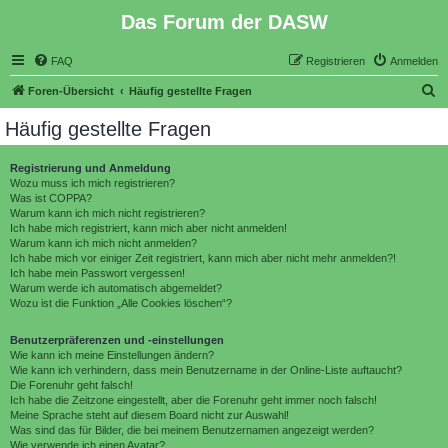
Das Forum der DASW
FAQ
Registrieren
Anmelden
S
Foren-Übersicht
Häufig gestellte Fragen
u
Häufig gestellte Fragen
c
h
Registrierung und Anmeldung
Wozu muss ich mich registrieren?
e
Was ist COPPA?
Warum kann ich mich nicht registrieren?
Ich habe mich registriert, kann mich aber nicht anmelden!
Warum kann ich mich nicht anmelden?
Ich habe mich vor einiger Zeit registriert, kann mich aber nicht mehr anmelden?!
Ich habe mein Passwort vergessen!
Warum werde ich automatisch abgemeldet?
Wozu ist die Funktion „Alle Cookies löschen“?
Benutzerpräferenzen und -einstellungen
Wie kann ich meine Einstellungen ändern?
Wie kann ich verhindern, dass mein Benutzername in der Online-Liste auftaucht?
Die Forenuhr geht falsch!
Ich habe die Zeitzone eingestellt, aber die Forenuhr geht immer noch falsch!
Meine Sprache steht auf diesem Board nicht zur Auswahl!
Was sind das für Bilder, die bei meinem Benutzernamen angezeigt werden?
Wie verwende ich einen Avatar?