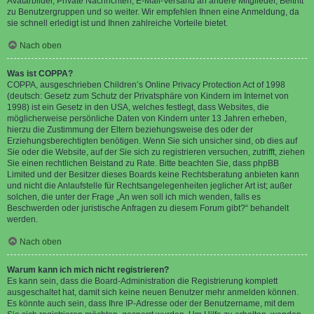
Avatarbilder, Private Nachrichten, E-Mail-Versand an andere Mitglieder, Beitritt
zu Benutzergruppen und so weiter. Wir empfehlen Ihnen eine Anmeldung, da
sie schnell erledigt ist und Ihnen zahlreiche Vorteile bietet.
Nach oben
Was ist COPPA?
COPPA, ausgeschrieben Children’s Online Privacy Protection Act of 1998
(deutsch: Gesetz zum Schutz der Privatsphäre von Kindern im Internet von
1998) ist ein Gesetz in den USA, welches festlegt, dass Websites, die
möglicherweise persönliche Daten von Kindern unter 13 Jahren erheben,
hierzu die Zustimmung der Eltern beziehungsweise des oder der
Erziehungsberechtigten benötigen. Wenn Sie sich unsicher sind, ob dies auf
Sie oder die Website, auf der Sie sich zu registrieren versuchen, zutrifft, ziehen
Sie einen rechtlichen Beistand zu Rate. Bitte beachten Sie, dass phpBB
Limited und der Besitzer dieses Boards keine Rechtsberatung anbieten kann
und nicht die Anlaufstelle für Rechtsangelegenheiten jeglicher Art ist; außer
solchen, die unter der Frage „An wen soll ich mich wenden, falls es
Beschwerden oder juristische Anfragen zu diesem Forum gibt?“ behandelt
werden.
Nach oben
Warum kann ich mich nicht registrieren?
Es kann sein, dass die Board-Administration die Registrierung komplett
ausgeschaltet hat, damit sich keine neuen Benutzer mehr anmelden können.
Es könnte auch sein, dass Ihre IP-Adresse oder der Benutzername, mit dem