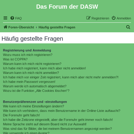
Das Forum der DASW
FAQ
Registrieren
Anmelden
S
Foren-Übersicht
Häufig gestellte Fragen
u
Häufig gestellte Fragen
c
h
Registrierung und Anmeldung
Wozu muss ich mich registrieren?
e
Was ist COPPA?
Warum kann ich mich nicht registrieren?
Ich habe mich registriert, kann mich aber nicht anmelden!
Warum kann ich mich nicht anmelden?
Ich habe mich vor einiger Zeit registriert, kann mich aber nicht mehr anmelden?!
Ich habe mein Passwort vergessen!
Warum werde ich automatisch abgemeldet?
Wozu ist die Funktion „Alle Cookies löschen“?
Benutzerpräferenzen und -einstellungen
Wie kann ich meine Einstellungen ändern?
Wie kann ich verhindern, dass mein Benutzername in der Online-Liste auftaucht?
Die Forenuhr geht falsch!
Ich habe die Zeitzone eingestellt, aber die Forenuhr geht immer noch falsch!
Meine Sprache steht auf diesem Board nicht zur Auswahl!
Was sind das für Bilder, die bei meinem Benutzernamen angezeigt werden?
Wie verwende ich einen Avatar?