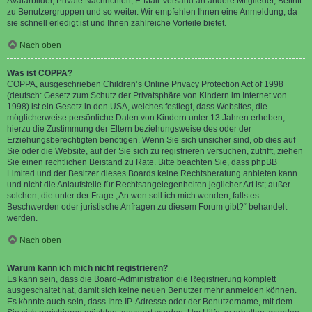
Avatarbilder, Private Nachrichten, E-Mail-Versand an andere Mitglieder, Beitritt
zu Benutzergruppen und so weiter. Wir empfehlen Ihnen eine Anmeldung, da
sie schnell erledigt ist und Ihnen zahlreiche Vorteile bietet.
Nach oben
Was ist COPPA?
COPPA, ausgeschrieben Children’s Online Privacy Protection Act of 1998
(deutsch: Gesetz zum Schutz der Privatsphäre von Kindern im Internet von
1998) ist ein Gesetz in den USA, welches festlegt, dass Websites, die
möglicherweise persönliche Daten von Kindern unter 13 Jahren erheben,
hierzu die Zustimmung der Eltern beziehungsweise des oder der
Erziehungsberechtigten benötigen. Wenn Sie sich unsicher sind, ob dies auf
Sie oder die Website, auf der Sie sich zu registrieren versuchen, zutrifft, ziehen
Sie einen rechtlichen Beistand zu Rate. Bitte beachten Sie, dass phpBB
Limited und der Besitzer dieses Boards keine Rechtsberatung anbieten kann
und nicht die Anlaufstelle für Rechtsangelegenheiten jeglicher Art ist; außer
solchen, die unter der Frage „An wen soll ich mich wenden, falls es
Beschwerden oder juristische Anfragen zu diesem Forum gibt?“ behandelt
werden.
Nach oben
Warum kann ich mich nicht registrieren?
Es kann sein, dass die Board-Administration die Registrierung komplett
ausgeschaltet hat, damit sich keine neuen Benutzer mehr anmelden können.
Es könnte auch sein, dass Ihre IP-Adresse oder der Benutzername, mit dem