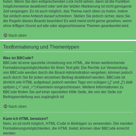
holen. Wenn Sie den entsprechenden Link nicht sehen, dann ist die Funktion
möglicherweise deaktiviert oder seit der letzten Markierung ist nicht genügend
Zeit vergangen. Es ist auch möglich, das Thema nach oben zu holen, indem
Sie einfach eine Antwort darauf schreiben. Stellen Sie jedoch sicher, dass Sie
die Regeln dieses Boards beachten! Es wird meist nicht gerne gesehen, wenn
ohne triftigen Grund auf alte oder abgeschlossene Themen geantwortet wird.
Nach oben
Textformatierung und Thementypen
Was ist BBCode?
BBCode ist eine spezielle Umsetzung von HTML, die Ihnen weitreichende
Formatierungsmöglichkeiten für Ihren Text gibt. Die Rechte zur Verwendung
von BBCode werden durch die Board-Administration vergeben, können jedoch
auch durch Sie für jeden einzelnen Beitrag deaktiviert werden. BBCode ist
ähnlich wie HTML aufgebaut, jedoch werden Tags von eckigen („[“ und „]“) statt
spitzen („<“ und „>“) Klammern eingeschlossen. Weitere Informationen zu
BBCode finden Sie auf einer speziellen Hilfe-Seite, die von der Seite zur
Beitragserstellung aus zugänglich ist.
Nach oben
Kann ich HTML benutzen?
Nein, es ist nicht möglich, HTML-Code in Beiträgen zu verwenden. Die meisten
Formatierungsmöglichkeiten, die HTML bietet, können über BBCode erreicht
werden.