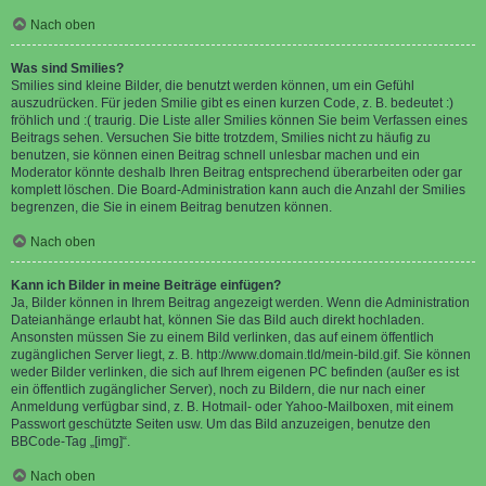
Nach oben
Was sind Smilies?
Smilies sind kleine Bilder, die benutzt werden können, um ein Gefühl
auszudrücken. Für jeden Smilie gibt es einen kurzen Code, z. B. bedeutet :)
fröhlich und :( traurig. Die Liste aller Smilies können Sie beim Verfassen eines
Beitrags sehen. Versuchen Sie bitte trotzdem, Smilies nicht zu häufig zu
benutzen, sie können einen Beitrag schnell unlesbar machen und ein
Moderator könnte deshalb Ihren Beitrag entsprechend überarbeiten oder gar
komplett löschen. Die Board-Administration kann auch die Anzahl der Smilies
begrenzen, die Sie in einem Beitrag benutzen können.
Nach oben
Kann ich Bilder in meine Beiträge einfügen?
Ja, Bilder können in Ihrem Beitrag angezeigt werden. Wenn die Administration
Dateianhänge erlaubt hat, können Sie das Bild auch direkt hochladen.
Ansonsten müssen Sie zu einem Bild verlinken, das auf einem öffentlich
zugänglichen Server liegt, z. B. http://www.domain.tld/mein-bild.gif. Sie können
weder Bilder verlinken, die sich auf Ihrem eigenen PC befinden (außer es ist
ein öffentlich zugänglicher Server), noch zu Bildern, die nur nach einer
Anmeldung verfügbar sind, z. B. Hotmail- oder Yahoo-Mailboxen, mit einem
Passwort geschützte Seiten usw. Um das Bild anzuzeigen, benutze den
BBCode-Tag „[img]“.
Nach oben