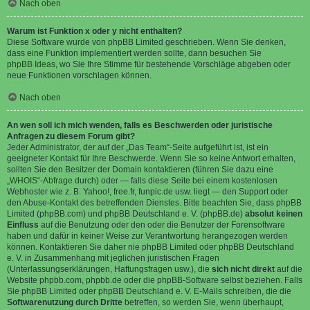
Nach oben
Warum ist Funktion x oder y nicht enthalten?
Diese Software wurde von phpBB Limited geschrieben. Wenn Sie denken,
dass eine Funktion implementiert werden sollte, dann besuchen Sie
phpBB Ideas
, wo Sie Ihre Stimme für bestehende Vorschläge abgeben oder
neue Funktionen vorschlagen können.
Nach oben
An wen soll ich mich wenden, falls es Beschwerden oder juristische
Anfragen zu diesem Forum gibt?
Jeder Administrator, der auf der „Das Team“-Seite aufgeführt ist, ist ein
geeigneter Kontakt für Ihre Beschwerde. Wenn Sie so keine Antwort erhalten,
sollten Sie den Besitzer der Domain kontaktieren (führen Sie dazu eine
„WHOIS“-Abfrage
durch) oder — falls diese Seite bei einem kostenlosen
Webhoster wie z. B. Yahoo!, free.fr, funpic.de usw. liegt — den Support oder
den Abuse-Kontakt des betreffenden Dienstes. Bitte beachten Sie, dass phpBB
Limited (phpBB.com) und phpBB Deutschland e. V. (phpBB.de)
absolut keinen
Einfluss
auf die Benutzung oder den oder die Benutzer der Forensoftware
haben und dafür in keiner Weise zur Verantwortung herangezogen werden
können. Kontaktieren Sie daher nie phpBB Limited oder phpBB Deutschland
e. V. in Zusammenhang mit jeglichen juristischen Fragen
(Unterlassungserklärungen, Haftungsfragen usw.), die
sich nicht direkt
auf die
Website phpbb.com, phpbb.de oder die phpBB-Software selbst beziehen. Falls
Sie phpBB Limited oder phpBB Deutschland e. V. E-Mails schreiben, die die
Softwarenutzung durch Dritte
betreffen, so werden Sie, wenn überhaupt,