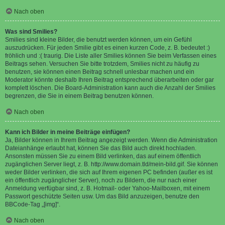
Nach oben
Was sind Smilies?
Smilies sind kleine Bilder, die benutzt werden können, um ein Gefühl
auszudrücken. Für jeden Smilie gibt es einen kurzen Code, z. B. bedeutet :)
fröhlich und :( traurig. Die Liste aller Smilies können Sie beim Verfassen eines
Beitrags sehen. Versuchen Sie bitte trotzdem, Smilies nicht zu häufig zu
benutzen, sie können einen Beitrag schnell unlesbar machen und ein
Moderator könnte deshalb Ihren Beitrag entsprechend überarbeiten oder gar
komplett löschen. Die Board-Administration kann auch die Anzahl der Smilies
begrenzen, die Sie in einem Beitrag benutzen können.
Nach oben
Kann ich Bilder in meine Beiträge einfügen?
Ja, Bilder können in Ihrem Beitrag angezeigt werden. Wenn die Administration
Dateianhänge erlaubt hat, können Sie das Bild auch direkt hochladen.
Ansonsten müssen Sie zu einem Bild verlinken, das auf einem öffentlich
zugänglichen Server liegt, z. B. http://www.domain.tld/mein-bild.gif. Sie können
weder Bilder verlinken, die sich auf Ihrem eigenen PC befinden (außer es ist
ein öffentlich zugänglicher Server), noch zu Bildern, die nur nach einer
Anmeldung verfügbar sind, z. B. Hotmail- oder Yahoo-Mailboxen, mit einem
Passwort geschützte Seiten usw. Um das Bild anzuzeigen, benutze den
BBCode-Tag „[img]“.
Nach oben