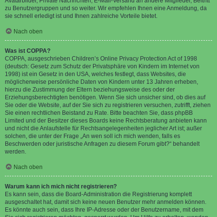
Avatarbilder, Private Nachrichten, E-Mail-Versand an andere Mitglieder, Beitritt
zu Benutzergruppen und so weiter. Wir empfehlen Ihnen eine Anmeldung, da
sie schnell erledigt ist und Ihnen zahlreiche Vorteile bietet.
Nach oben
Was ist COPPA?
COPPA, ausgeschrieben Children’s Online Privacy Protection Act of 1998
(deutsch: Gesetz zum Schutz der Privatsphäre von Kindern im Internet von
1998) ist ein Gesetz in den USA, welches festlegt, dass Websites, die
möglicherweise persönliche Daten von Kindern unter 13 Jahren erheben,
hierzu die Zustimmung der Eltern beziehungsweise des oder der
Erziehungsberechtigten benötigen. Wenn Sie sich unsicher sind, ob dies auf
Sie oder die Website, auf der Sie sich zu registrieren versuchen, zutrifft, ziehen
Sie einen rechtlichen Beistand zu Rate. Bitte beachten Sie, dass phpBB
Limited und der Besitzer dieses Boards keine Rechtsberatung anbieten kann
und nicht die Anlaufstelle für Rechtsangelegenheiten jeglicher Art ist; außer
solchen, die unter der Frage „An wen soll ich mich wenden, falls es
Beschwerden oder juristische Anfragen zu diesem Forum gibt?“ behandelt
werden.
Nach oben
Warum kann ich mich nicht registrieren?
Es kann sein, dass die Board-Administration die Registrierung komplett
ausgeschaltet hat, damit sich keine neuen Benutzer mehr anmelden können.
Es könnte auch sein, dass Ihre IP-Adresse oder der Benutzername, mit dem