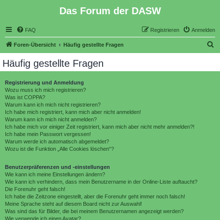
Das Forum der DASW
FAQ
Registrieren
Anmelden
S
Foren-Übersicht
Häufig gestellte Fragen
u
Häufig gestellte Fragen
c
h
Registrierung und Anmeldung
Wozu muss ich mich registrieren?
e
Was ist COPPA?
Warum kann ich mich nicht registrieren?
Ich habe mich registriert, kann mich aber nicht anmelden!
Warum kann ich mich nicht anmelden?
Ich habe mich vor einiger Zeit registriert, kann mich aber nicht mehr anmelden?!
Ich habe mein Passwort vergessen!
Warum werde ich automatisch abgemeldet?
Wozu ist die Funktion „Alle Cookies löschen“?
Benutzerpräferenzen und -einstellungen
Wie kann ich meine Einstellungen ändern?
Wie kann ich verhindern, dass mein Benutzername in der Online-Liste auftaucht?
Die Forenuhr geht falsch!
Ich habe die Zeitzone eingestellt, aber die Forenuhr geht immer noch falsch!
Meine Sprache steht auf diesem Board nicht zur Auswahl!
Was sind das für Bilder, die bei meinem Benutzernamen angezeigt werden?
Wie verwende ich einen Avatar?