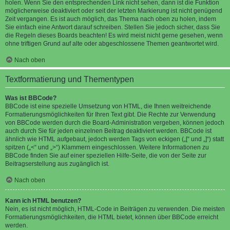
holen. Wenn Sie den entsprechenden Link nicht sehen, dann ist die Funktion
möglicherweise deaktiviert oder seit der letzten Markierung ist nicht genügend
Zeit vergangen. Es ist auch möglich, das Thema nach oben zu holen, indem
Sie einfach eine Antwort darauf schreiben. Stellen Sie jedoch sicher, dass Sie
die Regeln dieses Boards beachten! Es wird meist nicht gerne gesehen, wenn
ohne triftigen Grund auf alte oder abgeschlossene Themen geantwortet wird.
Nach oben
Textformatierung und Thementypen
Was ist BBCode?
BBCode ist eine spezielle Umsetzung von HTML, die Ihnen weitreichende
Formatierungsmöglichkeiten für Ihren Text gibt. Die Rechte zur Verwendung
von BBCode werden durch die Board-Administration vergeben, können jedoch
auch durch Sie für jeden einzelnen Beitrag deaktiviert werden. BBCode ist
ähnlich wie HTML aufgebaut, jedoch werden Tags von eckigen („[“ und „]“) statt
spitzen („<“ und „>“) Klammern eingeschlossen. Weitere Informationen zu
BBCode finden Sie auf einer speziellen Hilfe-Seite, die von der Seite zur
Beitragserstellung aus zugänglich ist.
Nach oben
Kann ich HTML benutzen?
Nein, es ist nicht möglich, HTML-Code in Beiträgen zu verwenden. Die meisten
Formatierungsmöglichkeiten, die HTML bietet, können über BBCode erreicht
werden.