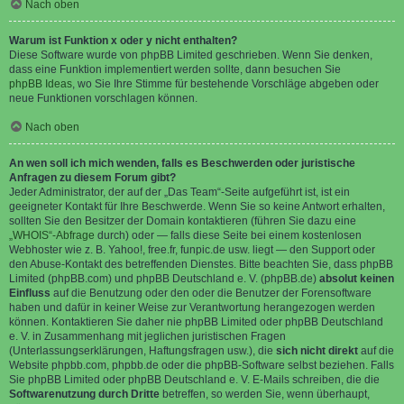
Nach oben
Warum ist Funktion x oder y nicht enthalten?
Diese Software wurde von phpBB Limited geschrieben. Wenn Sie denken,
dass eine Funktion implementiert werden sollte, dann besuchen Sie
phpBB Ideas
, wo Sie Ihre Stimme für bestehende Vorschläge abgeben oder
neue Funktionen vorschlagen können.
Nach oben
An wen soll ich mich wenden, falls es Beschwerden oder juristische
Anfragen zu diesem Forum gibt?
Jeder Administrator, der auf der „Das Team“-Seite aufgeführt ist, ist ein
geeigneter Kontakt für Ihre Beschwerde. Wenn Sie so keine Antwort erhalten,
sollten Sie den Besitzer der Domain kontaktieren (führen Sie dazu eine
„WHOIS“-Abfrage
durch) oder — falls diese Seite bei einem kostenlosen
Webhoster wie z. B. Yahoo!, free.fr, funpic.de usw. liegt — den Support oder
den Abuse-Kontakt des betreffenden Dienstes. Bitte beachten Sie, dass phpBB
Limited (phpBB.com) und phpBB Deutschland e. V. (phpBB.de)
absolut keinen
Einfluss
auf die Benutzung oder den oder die Benutzer der Forensoftware
haben und dafür in keiner Weise zur Verantwortung herangezogen werden
können. Kontaktieren Sie daher nie phpBB Limited oder phpBB Deutschland
e. V. in Zusammenhang mit jeglichen juristischen Fragen
(Unterlassungserklärungen, Haftungsfragen usw.), die
sich nicht direkt
auf die
Website phpbb.com, phpbb.de oder die phpBB-Software selbst beziehen. Falls
Sie phpBB Limited oder phpBB Deutschland e. V. E-Mails schreiben, die die
Softwarenutzung durch Dritte
betreffen, so werden Sie, wenn überhaupt,