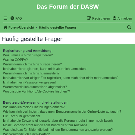
Das Forum der DASW
FAQ
Registrieren
Anmelden
S
Foren-Übersicht
Häufig gestellte Fragen
u
Häufig gestellte Fragen
c
h
Registrierung und Anmeldung
Wozu muss ich mich registrieren?
e
Was ist COPPA?
Warum kann ich mich nicht registrieren?
Ich habe mich registriert, kann mich aber nicht anmelden!
Warum kann ich mich nicht anmelden?
Ich habe mich vor einiger Zeit registriert, kann mich aber nicht mehr anmelden?!
Ich habe mein Passwort vergessen!
Warum werde ich automatisch abgemeldet?
Wozu ist die Funktion „Alle Cookies löschen“?
Benutzerpräferenzen und -einstellungen
Wie kann ich meine Einstellungen ändern?
Wie kann ich verhindern, dass mein Benutzername in der Online-Liste auftaucht?
Die Forenuhr geht falsch!
Ich habe die Zeitzone eingestellt, aber die Forenuhr geht immer noch falsch!
Meine Sprache steht auf diesem Board nicht zur Auswahl!
Was sind das für Bilder, die bei meinem Benutzernamen angezeigt werden?
Wie verwende ich einen Avatar?