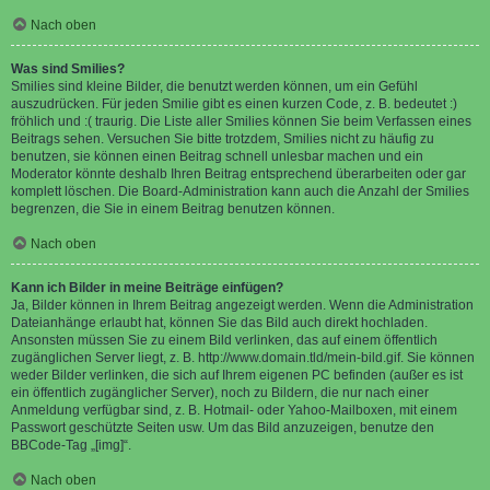
Nach oben
Was sind Smilies?
Smilies sind kleine Bilder, die benutzt werden können, um ein Gefühl
auszudrücken. Für jeden Smilie gibt es einen kurzen Code, z. B. bedeutet :)
fröhlich und :( traurig. Die Liste aller Smilies können Sie beim Verfassen eines
Beitrags sehen. Versuchen Sie bitte trotzdem, Smilies nicht zu häufig zu
benutzen, sie können einen Beitrag schnell unlesbar machen und ein
Moderator könnte deshalb Ihren Beitrag entsprechend überarbeiten oder gar
komplett löschen. Die Board-Administration kann auch die Anzahl der Smilies
begrenzen, die Sie in einem Beitrag benutzen können.
Nach oben
Kann ich Bilder in meine Beiträge einfügen?
Ja, Bilder können in Ihrem Beitrag angezeigt werden. Wenn die Administration
Dateianhänge erlaubt hat, können Sie das Bild auch direkt hochladen.
Ansonsten müssen Sie zu einem Bild verlinken, das auf einem öffentlich
zugänglichen Server liegt, z. B. http://www.domain.tld/mein-bild.gif. Sie können
weder Bilder verlinken, die sich auf Ihrem eigenen PC befinden (außer es ist
ein öffentlich zugänglicher Server), noch zu Bildern, die nur nach einer
Anmeldung verfügbar sind, z. B. Hotmail- oder Yahoo-Mailboxen, mit einem
Passwort geschützte Seiten usw. Um das Bild anzuzeigen, benutze den
BBCode-Tag „[img]“.
Nach oben