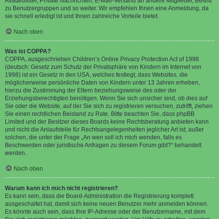
Avatarbilder, Private Nachrichten, E-Mail-Versand an andere Mitglieder, Beitritt
zu Benutzergruppen und so weiter. Wir empfehlen Ihnen eine Anmeldung, da
sie schnell erledigt ist und Ihnen zahlreiche Vorteile bietet.
Nach oben
Was ist COPPA?
COPPA, ausgeschrieben Children’s Online Privacy Protection Act of 1998
(deutsch: Gesetz zum Schutz der Privatsphäre von Kindern im Internet von
1998) ist ein Gesetz in den USA, welches festlegt, dass Websites, die
möglicherweise persönliche Daten von Kindern unter 13 Jahren erheben,
hierzu die Zustimmung der Eltern beziehungsweise des oder der
Erziehungsberechtigten benötigen. Wenn Sie sich unsicher sind, ob dies auf
Sie oder die Website, auf der Sie sich zu registrieren versuchen, zutrifft, ziehen
Sie einen rechtlichen Beistand zu Rate. Bitte beachten Sie, dass phpBB
Limited und der Besitzer dieses Boards keine Rechtsberatung anbieten kann
und nicht die Anlaufstelle für Rechtsangelegenheiten jeglicher Art ist; außer
solchen, die unter der Frage „An wen soll ich mich wenden, falls es
Beschwerden oder juristische Anfragen zu diesem Forum gibt?“ behandelt
werden.
Nach oben
Warum kann ich mich nicht registrieren?
Es kann sein, dass die Board-Administration die Registrierung komplett
ausgeschaltet hat, damit sich keine neuen Benutzer mehr anmelden können.
Es könnte auch sein, dass Ihre IP-Adresse oder der Benutzername, mit dem