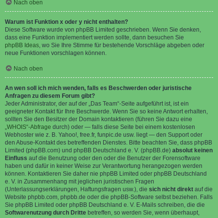
Nach oben
Warum ist Funktion x oder y nicht enthalten?
Diese Software wurde von phpBB Limited geschrieben. Wenn Sie denken,
dass eine Funktion implementiert werden sollte, dann besuchen Sie
phpBB Ideas
, wo Sie Ihre Stimme für bestehende Vorschläge abgeben oder
neue Funktionen vorschlagen können.
Nach oben
An wen soll ich mich wenden, falls es Beschwerden oder juristische
Anfragen zu diesem Forum gibt?
Jeder Administrator, der auf der „Das Team“-Seite aufgeführt ist, ist ein
geeigneter Kontakt für Ihre Beschwerde. Wenn Sie so keine Antwort erhalten,
sollten Sie den Besitzer der Domain kontaktieren (führen Sie dazu eine
„WHOIS“-Abfrage
durch) oder — falls diese Seite bei einem kostenlosen
Webhoster wie z. B. Yahoo!, free.fr, funpic.de usw. liegt — den Support oder
den Abuse-Kontakt des betreffenden Dienstes. Bitte beachten Sie, dass phpBB
Limited (phpBB.com) und phpBB Deutschland e. V. (phpBB.de)
absolut keinen
Einfluss
auf die Benutzung oder den oder die Benutzer der Forensoftware
haben und dafür in keiner Weise zur Verantwortung herangezogen werden
können. Kontaktieren Sie daher nie phpBB Limited oder phpBB Deutschland
e. V. in Zusammenhang mit jeglichen juristischen Fragen
(Unterlassungserklärungen, Haftungsfragen usw.), die
sich nicht direkt
auf die
Website phpbb.com, phpbb.de oder die phpBB-Software selbst beziehen. Falls
Sie phpBB Limited oder phpBB Deutschland e. V. E-Mails schreiben, die die
Softwarenutzung durch Dritte
betreffen, so werden Sie, wenn überhaupt,