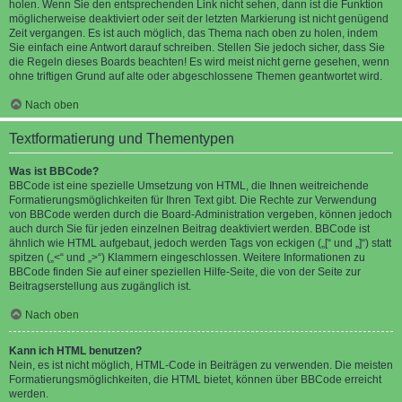
holen. Wenn Sie den entsprechenden Link nicht sehen, dann ist die Funktion
möglicherweise deaktiviert oder seit der letzten Markierung ist nicht genügend
Zeit vergangen. Es ist auch möglich, das Thema nach oben zu holen, indem
Sie einfach eine Antwort darauf schreiben. Stellen Sie jedoch sicher, dass Sie
die Regeln dieses Boards beachten! Es wird meist nicht gerne gesehen, wenn
ohne triftigen Grund auf alte oder abgeschlossene Themen geantwortet wird.
Nach oben
Textformatierung und Thementypen
Was ist BBCode?
BBCode ist eine spezielle Umsetzung von HTML, die Ihnen weitreichende
Formatierungsmöglichkeiten für Ihren Text gibt. Die Rechte zur Verwendung
von BBCode werden durch die Board-Administration vergeben, können jedoch
auch durch Sie für jeden einzelnen Beitrag deaktiviert werden. BBCode ist
ähnlich wie HTML aufgebaut, jedoch werden Tags von eckigen („[“ und „]“) statt
spitzen („<“ und „>“) Klammern eingeschlossen. Weitere Informationen zu
BBCode finden Sie auf einer speziellen Hilfe-Seite, die von der Seite zur
Beitragserstellung aus zugänglich ist.
Nach oben
Kann ich HTML benutzen?
Nein, es ist nicht möglich, HTML-Code in Beiträgen zu verwenden. Die meisten
Formatierungsmöglichkeiten, die HTML bietet, können über BBCode erreicht
werden.