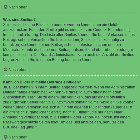
Nach oben
Was sind Smilies?
Smilies sind kleine Bilder, die benutzt werden können, um ein Gefühl
auszudrücken. Für jeden Smilie gibt es einen kurzen Code, z. B. bedeutet :)
fröhlich und :( traurig. Die Liste aller Smilies können Sie beim Verfassen eines
Beitrags sehen. Versuchen Sie bitte trotzdem, Smilies nicht zu häufig zu
benutzen, sie können einen Beitrag schnell unlesbar machen und ein
Moderator könnte deshalb Ihren Beitrag entsprechend überarbeiten oder gar
komplett löschen. Die Board-Administration kann auch die Anzahl der Smilies
begrenzen, die Sie in einem Beitrag benutzen können.
Nach oben
Kann ich Bilder in meine Beiträge einfügen?
Ja, Bilder können in Ihrem Beitrag angezeigt werden. Wenn die Administration
Dateianhänge erlaubt hat, können Sie das Bild auch direkt hochladen.
Ansonsten müssen Sie zu einem Bild verlinken, das auf einem öffentlich
zugänglichen Server liegt, z. B. http://www.domain.tld/mein-bild.gif. Sie können
weder Bilder verlinken, die sich auf Ihrem eigenen PC befinden (außer es ist
ein öffentlich zugänglicher Server), noch zu Bildern, die nur nach einer
Anmeldung verfügbar sind, z. B. Hotmail- oder Yahoo-Mailboxen, mit einem
Passwort geschützte Seiten usw. Um das Bild anzuzeigen, benutze den
BBCode-Tag „[img]“.
Nach oben