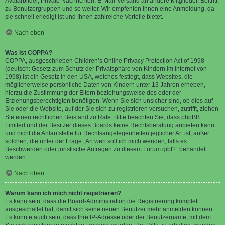
Avatarbilder, Private Nachrichten, E-Mail-Versand an andere Mitglieder, Beitritt
zu Benutzergruppen und so weiter. Wir empfehlen Ihnen eine Anmeldung, da
sie schnell erledigt ist und Ihnen zahlreiche Vorteile bietet.
Nach oben
Was ist COPPA?
COPPA, ausgeschrieben Children’s Online Privacy Protection Act of 1998
(deutsch: Gesetz zum Schutz der Privatsphäre von Kindern im Internet von
1998) ist ein Gesetz in den USA, welches festlegt, dass Websites, die
möglicherweise persönliche Daten von Kindern unter 13 Jahren erheben,
hierzu die Zustimmung der Eltern beziehungsweise des oder der
Erziehungsberechtigten benötigen. Wenn Sie sich unsicher sind, ob dies auf
Sie oder die Website, auf der Sie sich zu registrieren versuchen, zutrifft, ziehen
Sie einen rechtlichen Beistand zu Rate. Bitte beachten Sie, dass phpBB
Limited und der Besitzer dieses Boards keine Rechtsberatung anbieten kann
und nicht die Anlaufstelle für Rechtsangelegenheiten jeglicher Art ist; außer
solchen, die unter der Frage „An wen soll ich mich wenden, falls es
Beschwerden oder juristische Anfragen zu diesem Forum gibt?“ behandelt
werden.
Nach oben
Warum kann ich mich nicht registrieren?
Es kann sein, dass die Board-Administration die Registrierung komplett
ausgeschaltet hat, damit sich keine neuen Benutzer mehr anmelden können.
Es könnte auch sein, dass Ihre IP-Adresse oder der Benutzername, mit dem