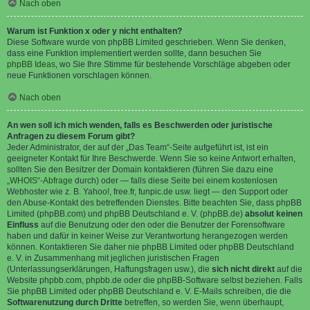
Nach oben
Warum ist Funktion x oder y nicht enthalten?
Diese Software wurde von phpBB Limited geschrieben. Wenn Sie denken,
dass eine Funktion implementiert werden sollte, dann besuchen Sie
phpBB Ideas
, wo Sie Ihre Stimme für bestehende Vorschläge abgeben oder
neue Funktionen vorschlagen können.
Nach oben
An wen soll ich mich wenden, falls es Beschwerden oder juristische
Anfragen zu diesem Forum gibt?
Jeder Administrator, der auf der „Das Team“-Seite aufgeführt ist, ist ein
geeigneter Kontakt für Ihre Beschwerde. Wenn Sie so keine Antwort erhalten,
sollten Sie den Besitzer der Domain kontaktieren (führen Sie dazu eine
„WHOIS“-Abfrage
durch) oder — falls diese Seite bei einem kostenlosen
Webhoster wie z. B. Yahoo!, free.fr, funpic.de usw. liegt — den Support oder
den Abuse-Kontakt des betreffenden Dienstes. Bitte beachten Sie, dass phpBB
Limited (phpBB.com) und phpBB Deutschland e. V. (phpBB.de)
absolut keinen
Einfluss
auf die Benutzung oder den oder die Benutzer der Forensoftware
haben und dafür in keiner Weise zur Verantwortung herangezogen werden
können. Kontaktieren Sie daher nie phpBB Limited oder phpBB Deutschland
e. V. in Zusammenhang mit jeglichen juristischen Fragen
(Unterlassungserklärungen, Haftungsfragen usw.), die
sich nicht direkt
auf die
Website phpbb.com, phpbb.de oder die phpBB-Software selbst beziehen. Falls
Sie phpBB Limited oder phpBB Deutschland e. V. E-Mails schreiben, die die
Softwarenutzung durch Dritte
betreffen, so werden Sie, wenn überhaupt,