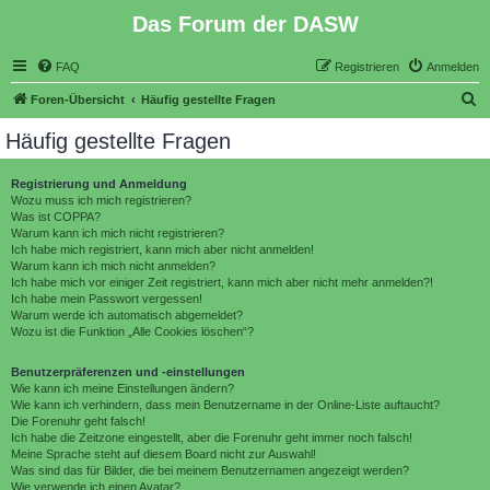
Das Forum der DASW
FAQ
Registrieren
Anmelden
S
Foren-Übersicht
Häufig gestellte Fragen
u
Häufig gestellte Fragen
c
h
Registrierung und Anmeldung
Wozu muss ich mich registrieren?
e
Was ist COPPA?
Warum kann ich mich nicht registrieren?
Ich habe mich registriert, kann mich aber nicht anmelden!
Warum kann ich mich nicht anmelden?
Ich habe mich vor einiger Zeit registriert, kann mich aber nicht mehr anmelden?!
Ich habe mein Passwort vergessen!
Warum werde ich automatisch abgemeldet?
Wozu ist die Funktion „Alle Cookies löschen“?
Benutzerpräferenzen und -einstellungen
Wie kann ich meine Einstellungen ändern?
Wie kann ich verhindern, dass mein Benutzername in der Online-Liste auftaucht?
Die Forenuhr geht falsch!
Ich habe die Zeitzone eingestellt, aber die Forenuhr geht immer noch falsch!
Meine Sprache steht auf diesem Board nicht zur Auswahl!
Was sind das für Bilder, die bei meinem Benutzernamen angezeigt werden?
Wie verwende ich einen Avatar?