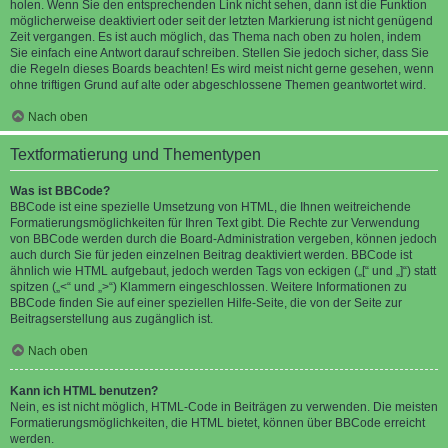
holen. Wenn Sie den entsprechenden Link nicht sehen, dann ist die Funktion
möglicherweise deaktiviert oder seit der letzten Markierung ist nicht genügend
Zeit vergangen. Es ist auch möglich, das Thema nach oben zu holen, indem
Sie einfach eine Antwort darauf schreiben. Stellen Sie jedoch sicher, dass Sie
die Regeln dieses Boards beachten! Es wird meist nicht gerne gesehen, wenn
ohne triftigen Grund auf alte oder abgeschlossene Themen geantwortet wird.
Nach oben
Textformatierung und Thementypen
Was ist BBCode?
BBCode ist eine spezielle Umsetzung von HTML, die Ihnen weitreichende
Formatierungsmöglichkeiten für Ihren Text gibt. Die Rechte zur Verwendung
von BBCode werden durch die Board-Administration vergeben, können jedoch
auch durch Sie für jeden einzelnen Beitrag deaktiviert werden. BBCode ist
ähnlich wie HTML aufgebaut, jedoch werden Tags von eckigen („[“ und „]“) statt
spitzen („<“ und „>“) Klammern eingeschlossen. Weitere Informationen zu
BBCode finden Sie auf einer speziellen Hilfe-Seite, die von der Seite zur
Beitragserstellung aus zugänglich ist.
Nach oben
Kann ich HTML benutzen?
Nein, es ist nicht möglich, HTML-Code in Beiträgen zu verwenden. Die meisten
Formatierungsmöglichkeiten, die HTML bietet, können über BBCode erreicht
werden.