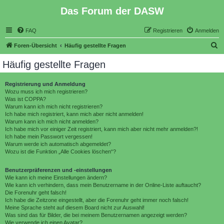
Das Forum der DASW
FAQ
Registrieren
Anmelden
S
Foren-Übersicht
Häufig gestellte Fragen
u
Häufig gestellte Fragen
c
h
Registrierung und Anmeldung
Wozu muss ich mich registrieren?
e
Was ist COPPA?
Warum kann ich mich nicht registrieren?
Ich habe mich registriert, kann mich aber nicht anmelden!
Warum kann ich mich nicht anmelden?
Ich habe mich vor einiger Zeit registriert, kann mich aber nicht mehr anmelden?!
Ich habe mein Passwort vergessen!
Warum werde ich automatisch abgemeldet?
Wozu ist die Funktion „Alle Cookies löschen“?
Benutzerpräferenzen und -einstellungen
Wie kann ich meine Einstellungen ändern?
Wie kann ich verhindern, dass mein Benutzername in der Online-Liste auftaucht?
Die Forenuhr geht falsch!
Ich habe die Zeitzone eingestellt, aber die Forenuhr geht immer noch falsch!
Meine Sprache steht auf diesem Board nicht zur Auswahl!
Was sind das für Bilder, die bei meinem Benutzernamen angezeigt werden?
Wie verwende ich einen Avatar?