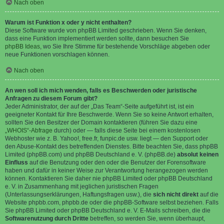
Nach oben
Warum ist Funktion x oder y nicht enthalten?
Diese Software wurde von phpBB Limited geschrieben. Wenn Sie denken,
dass eine Funktion implementiert werden sollte, dann besuchen Sie
phpBB Ideas
, wo Sie Ihre Stimme für bestehende Vorschläge abgeben oder
neue Funktionen vorschlagen können.
Nach oben
An wen soll ich mich wenden, falls es Beschwerden oder juristische
Anfragen zu diesem Forum gibt?
Jeder Administrator, der auf der „Das Team“-Seite aufgeführt ist, ist ein
geeigneter Kontakt für Ihre Beschwerde. Wenn Sie so keine Antwort erhalten,
sollten Sie den Besitzer der Domain kontaktieren (führen Sie dazu eine
„WHOIS“-Abfrage
durch) oder — falls diese Seite bei einem kostenlosen
Webhoster wie z. B. Yahoo!, free.fr, funpic.de usw. liegt — den Support oder
den Abuse-Kontakt des betreffenden Dienstes. Bitte beachten Sie, dass phpBB
Limited (phpBB.com) und phpBB Deutschland e. V. (phpBB.de)
absolut keinen
Einfluss
auf die Benutzung oder den oder die Benutzer der Forensoftware
haben und dafür in keiner Weise zur Verantwortung herangezogen werden
können. Kontaktieren Sie daher nie phpBB Limited oder phpBB Deutschland
e. V. in Zusammenhang mit jeglichen juristischen Fragen
(Unterlassungserklärungen, Haftungsfragen usw.), die
sich nicht direkt
auf die
Website phpbb.com, phpbb.de oder die phpBB-Software selbst beziehen. Falls
Sie phpBB Limited oder phpBB Deutschland e. V. E-Mails schreiben, die die
Softwarenutzung durch Dritte
betreffen, so werden Sie, wenn überhaupt,