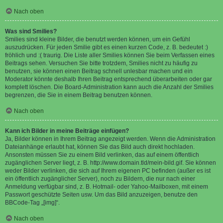
Nach oben
Was sind Smilies?
Smilies sind kleine Bilder, die benutzt werden können, um ein Gefühl
auszudrücken. Für jeden Smilie gibt es einen kurzen Code, z. B. bedeutet :)
fröhlich und :( traurig. Die Liste aller Smilies können Sie beim Verfassen eines
Beitrags sehen. Versuchen Sie bitte trotzdem, Smilies nicht zu häufig zu
benutzen, sie können einen Beitrag schnell unlesbar machen und ein
Moderator könnte deshalb Ihren Beitrag entsprechend überarbeiten oder gar
komplett löschen. Die Board-Administration kann auch die Anzahl der Smilies
begrenzen, die Sie in einem Beitrag benutzen können.
Nach oben
Kann ich Bilder in meine Beiträge einfügen?
Ja, Bilder können in Ihrem Beitrag angezeigt werden. Wenn die Administration
Dateianhänge erlaubt hat, können Sie das Bild auch direkt hochladen.
Ansonsten müssen Sie zu einem Bild verlinken, das auf einem öffentlich
zugänglichen Server liegt, z. B. http://www.domain.tld/mein-bild.gif. Sie können
weder Bilder verlinken, die sich auf Ihrem eigenen PC befinden (außer es ist
ein öffentlich zugänglicher Server), noch zu Bildern, die nur nach einer
Anmeldung verfügbar sind, z. B. Hotmail- oder Yahoo-Mailboxen, mit einem
Passwort geschützte Seiten usw. Um das Bild anzuzeigen, benutze den
BBCode-Tag „[img]“.
Nach oben