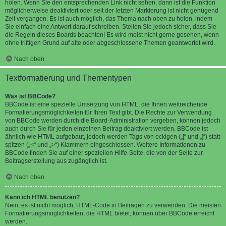
holen. Wenn Sie den entsprechenden Link nicht sehen, dann ist die Funktion
möglicherweise deaktiviert oder seit der letzten Markierung ist nicht genügend
Zeit vergangen. Es ist auch möglich, das Thema nach oben zu holen, indem
Sie einfach eine Antwort darauf schreiben. Stellen Sie jedoch sicher, dass Sie
die Regeln dieses Boards beachten! Es wird meist nicht gerne gesehen, wenn
ohne triftigen Grund auf alte oder abgeschlossene Themen geantwortet wird.
Nach oben
Textformatierung und Thementypen
Was ist BBCode?
BBCode ist eine spezielle Umsetzung von HTML, die Ihnen weitreichende
Formatierungsmöglichkeiten für Ihren Text gibt. Die Rechte zur Verwendung
von BBCode werden durch die Board-Administration vergeben, können jedoch
auch durch Sie für jeden einzelnen Beitrag deaktiviert werden. BBCode ist
ähnlich wie HTML aufgebaut, jedoch werden Tags von eckigen („[“ und „]“) statt
spitzen („<“ und „>“) Klammern eingeschlossen. Weitere Informationen zu
BBCode finden Sie auf einer speziellen Hilfe-Seite, die von der Seite zur
Beitragserstellung aus zugänglich ist.
Nach oben
Kann ich HTML benutzen?
Nein, es ist nicht möglich, HTML-Code in Beiträgen zu verwenden. Die meisten
Formatierungsmöglichkeiten, die HTML bietet, können über BBCode erreicht
werden.