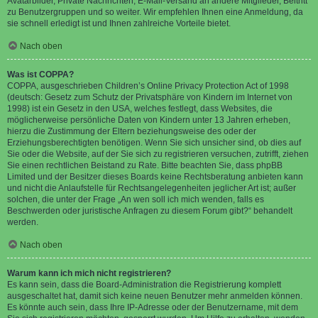
Avatarbilder, Private Nachrichten, E-Mail-Versand an andere Mitglieder, Beitritt
zu Benutzergruppen und so weiter. Wir empfehlen Ihnen eine Anmeldung, da
sie schnell erledigt ist und Ihnen zahlreiche Vorteile bietet.
Nach oben
Was ist COPPA?
COPPA, ausgeschrieben Children’s Online Privacy Protection Act of 1998
(deutsch: Gesetz zum Schutz der Privatsphäre von Kindern im Internet von
1998) ist ein Gesetz in den USA, welches festlegt, dass Websites, die
möglicherweise persönliche Daten von Kindern unter 13 Jahren erheben,
hierzu die Zustimmung der Eltern beziehungsweise des oder der
Erziehungsberechtigten benötigen. Wenn Sie sich unsicher sind, ob dies auf
Sie oder die Website, auf der Sie sich zu registrieren versuchen, zutrifft, ziehen
Sie einen rechtlichen Beistand zu Rate. Bitte beachten Sie, dass phpBB
Limited und der Besitzer dieses Boards keine Rechtsberatung anbieten kann
und nicht die Anlaufstelle für Rechtsangelegenheiten jeglicher Art ist; außer
solchen, die unter der Frage „An wen soll ich mich wenden, falls es
Beschwerden oder juristische Anfragen zu diesem Forum gibt?“ behandelt
werden.
Nach oben
Warum kann ich mich nicht registrieren?
Es kann sein, dass die Board-Administration die Registrierung komplett
ausgeschaltet hat, damit sich keine neuen Benutzer mehr anmelden können.
Es könnte auch sein, dass Ihre IP-Adresse oder der Benutzername, mit dem