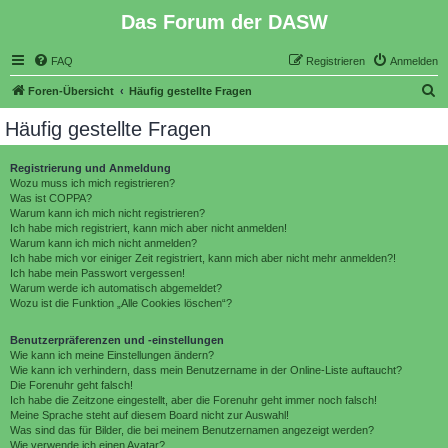
Das Forum der DASW
FAQ
Registrieren
Anmelden
S
Foren-Übersicht
Häufig gestellte Fragen
u
Häufig gestellte Fragen
c
h
Registrierung und Anmeldung
Wozu muss ich mich registrieren?
e
Was ist COPPA?
Warum kann ich mich nicht registrieren?
Ich habe mich registriert, kann mich aber nicht anmelden!
Warum kann ich mich nicht anmelden?
Ich habe mich vor einiger Zeit registriert, kann mich aber nicht mehr anmelden?!
Ich habe mein Passwort vergessen!
Warum werde ich automatisch abgemeldet?
Wozu ist die Funktion „Alle Cookies löschen“?
Benutzerpräferenzen und -einstellungen
Wie kann ich meine Einstellungen ändern?
Wie kann ich verhindern, dass mein Benutzername in der Online-Liste auftaucht?
Die Forenuhr geht falsch!
Ich habe die Zeitzone eingestellt, aber die Forenuhr geht immer noch falsch!
Meine Sprache steht auf diesem Board nicht zur Auswahl!
Was sind das für Bilder, die bei meinem Benutzernamen angezeigt werden?
Wie verwende ich einen Avatar?