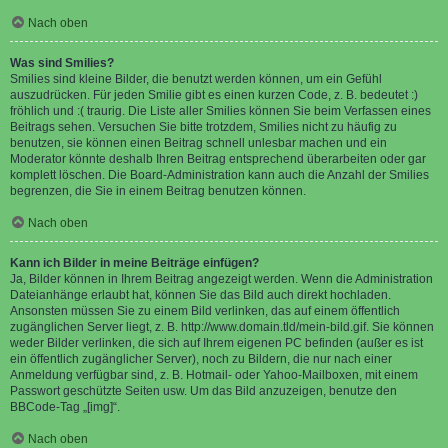
Nach oben
Was sind Smilies?
Smilies sind kleine Bilder, die benutzt werden können, um ein Gefühl
auszudrücken. Für jeden Smilie gibt es einen kurzen Code, z. B. bedeutet :)
fröhlich und :( traurig. Die Liste aller Smilies können Sie beim Verfassen eines
Beitrags sehen. Versuchen Sie bitte trotzdem, Smilies nicht zu häufig zu
benutzen, sie können einen Beitrag schnell unlesbar machen und ein
Moderator könnte deshalb Ihren Beitrag entsprechend überarbeiten oder gar
komplett löschen. Die Board-Administration kann auch die Anzahl der Smilies
begrenzen, die Sie in einem Beitrag benutzen können.
Nach oben
Kann ich Bilder in meine Beiträge einfügen?
Ja, Bilder können in Ihrem Beitrag angezeigt werden. Wenn die Administration
Dateianhänge erlaubt hat, können Sie das Bild auch direkt hochladen.
Ansonsten müssen Sie zu einem Bild verlinken, das auf einem öffentlich
zugänglichen Server liegt, z. B. http://www.domain.tld/mein-bild.gif. Sie können
weder Bilder verlinken, die sich auf Ihrem eigenen PC befinden (außer es ist
ein öffentlich zugänglicher Server), noch zu Bildern, die nur nach einer
Anmeldung verfügbar sind, z. B. Hotmail- oder Yahoo-Mailboxen, mit einem
Passwort geschützte Seiten usw. Um das Bild anzuzeigen, benutze den
BBCode-Tag „[img]“.
Nach oben