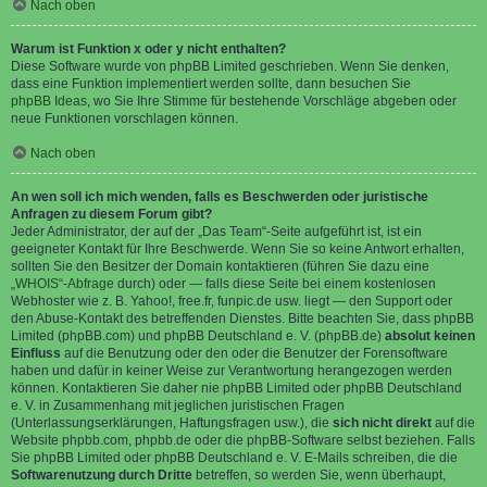
Nach oben
Warum ist Funktion x oder y nicht enthalten?
Diese Software wurde von phpBB Limited geschrieben. Wenn Sie denken,
dass eine Funktion implementiert werden sollte, dann besuchen Sie
phpBB Ideas
, wo Sie Ihre Stimme für bestehende Vorschläge abgeben oder
neue Funktionen vorschlagen können.
Nach oben
An wen soll ich mich wenden, falls es Beschwerden oder juristische
Anfragen zu diesem Forum gibt?
Jeder Administrator, der auf der „Das Team“-Seite aufgeführt ist, ist ein
geeigneter Kontakt für Ihre Beschwerde. Wenn Sie so keine Antwort erhalten,
sollten Sie den Besitzer der Domain kontaktieren (führen Sie dazu eine
„WHOIS“-Abfrage
durch) oder — falls diese Seite bei einem kostenlosen
Webhoster wie z. B. Yahoo!, free.fr, funpic.de usw. liegt — den Support oder
den Abuse-Kontakt des betreffenden Dienstes. Bitte beachten Sie, dass phpBB
Limited (phpBB.com) und phpBB Deutschland e. V. (phpBB.de)
absolut keinen
Einfluss
auf die Benutzung oder den oder die Benutzer der Forensoftware
haben und dafür in keiner Weise zur Verantwortung herangezogen werden
können. Kontaktieren Sie daher nie phpBB Limited oder phpBB Deutschland
e. V. in Zusammenhang mit jeglichen juristischen Fragen
(Unterlassungserklärungen, Haftungsfragen usw.), die
sich nicht direkt
auf die
Website phpbb.com, phpbb.de oder die phpBB-Software selbst beziehen. Falls
Sie phpBB Limited oder phpBB Deutschland e. V. E-Mails schreiben, die die
Softwarenutzung durch Dritte
betreffen, so werden Sie, wenn überhaupt,