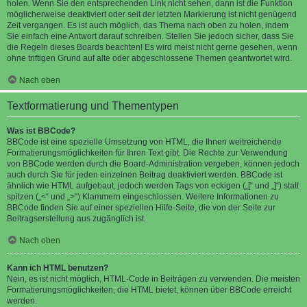
holen. Wenn Sie den entsprechenden Link nicht sehen, dann ist die Funktion
möglicherweise deaktiviert oder seit der letzten Markierung ist nicht genügend
Zeit vergangen. Es ist auch möglich, das Thema nach oben zu holen, indem
Sie einfach eine Antwort darauf schreiben. Stellen Sie jedoch sicher, dass Sie
die Regeln dieses Boards beachten! Es wird meist nicht gerne gesehen, wenn
ohne triftigen Grund auf alte oder abgeschlossene Themen geantwortet wird.
Nach oben
Textformatierung und Thementypen
Was ist BBCode?
BBCode ist eine spezielle Umsetzung von HTML, die Ihnen weitreichende
Formatierungsmöglichkeiten für Ihren Text gibt. Die Rechte zur Verwendung
von BBCode werden durch die Board-Administration vergeben, können jedoch
auch durch Sie für jeden einzelnen Beitrag deaktiviert werden. BBCode ist
ähnlich wie HTML aufgebaut, jedoch werden Tags von eckigen („[“ und „]“) statt
spitzen („<“ und „>“) Klammern eingeschlossen. Weitere Informationen zu
BBCode finden Sie auf einer speziellen Hilfe-Seite, die von der Seite zur
Beitragserstellung aus zugänglich ist.
Nach oben
Kann ich HTML benutzen?
Nein, es ist nicht möglich, HTML-Code in Beiträgen zu verwenden. Die meisten
Formatierungsmöglichkeiten, die HTML bietet, können über BBCode erreicht
werden.