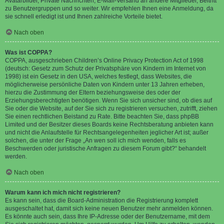
Avatarbilder, Private Nachrichten, E-Mail-Versand an andere Mitglieder, Beitritt
zu Benutzergruppen und so weiter. Wir empfehlen Ihnen eine Anmeldung, da
sie schnell erledigt ist und Ihnen zahlreiche Vorteile bietet.
Nach oben
Was ist COPPA?
COPPA, ausgeschrieben Children’s Online Privacy Protection Act of 1998
(deutsch: Gesetz zum Schutz der Privatsphäre von Kindern im Internet von
1998) ist ein Gesetz in den USA, welches festlegt, dass Websites, die
möglicherweise persönliche Daten von Kindern unter 13 Jahren erheben,
hierzu die Zustimmung der Eltern beziehungsweise des oder der
Erziehungsberechtigten benötigen. Wenn Sie sich unsicher sind, ob dies auf
Sie oder die Website, auf der Sie sich zu registrieren versuchen, zutrifft, ziehen
Sie einen rechtlichen Beistand zu Rate. Bitte beachten Sie, dass phpBB
Limited und der Besitzer dieses Boards keine Rechtsberatung anbieten kann
und nicht die Anlaufstelle für Rechtsangelegenheiten jeglicher Art ist; außer
solchen, die unter der Frage „An wen soll ich mich wenden, falls es
Beschwerden oder juristische Anfragen zu diesem Forum gibt?“ behandelt
werden.
Nach oben
Warum kann ich mich nicht registrieren?
Es kann sein, dass die Board-Administration die Registrierung komplett
ausgeschaltet hat, damit sich keine neuen Benutzer mehr anmelden können.
Es könnte auch sein, dass Ihre IP-Adresse oder der Benutzername, mit dem