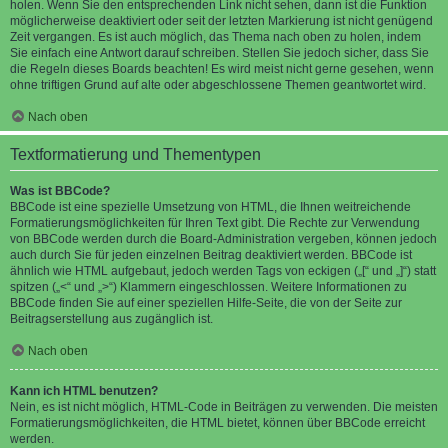
holen. Wenn Sie den entsprechenden Link nicht sehen, dann ist die Funktion
möglicherweise deaktiviert oder seit der letzten Markierung ist nicht genügend
Zeit vergangen. Es ist auch möglich, das Thema nach oben zu holen, indem
Sie einfach eine Antwort darauf schreiben. Stellen Sie jedoch sicher, dass Sie
die Regeln dieses Boards beachten! Es wird meist nicht gerne gesehen, wenn
ohne triftigen Grund auf alte oder abgeschlossene Themen geantwortet wird.
Nach oben
Textformatierung und Thementypen
Was ist BBCode?
BBCode ist eine spezielle Umsetzung von HTML, die Ihnen weitreichende
Formatierungsmöglichkeiten für Ihren Text gibt. Die Rechte zur Verwendung
von BBCode werden durch die Board-Administration vergeben, können jedoch
auch durch Sie für jeden einzelnen Beitrag deaktiviert werden. BBCode ist
ähnlich wie HTML aufgebaut, jedoch werden Tags von eckigen („[“ und „]“) statt
spitzen („<“ und „>“) Klammern eingeschlossen. Weitere Informationen zu
BBCode finden Sie auf einer speziellen Hilfe-Seite, die von der Seite zur
Beitragserstellung aus zugänglich ist.
Nach oben
Kann ich HTML benutzen?
Nein, es ist nicht möglich, HTML-Code in Beiträgen zu verwenden. Die meisten
Formatierungsmöglichkeiten, die HTML bietet, können über BBCode erreicht
werden.