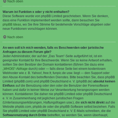
Nach oben
Warum ist Funktion x oder y nicht enthalten?
Diese Software wurde von phpBB Limited geschrieben. Wenn Sie denken,
dass eine Funktion implementiert werden sollte, dann besuchen Sie
phpBB Ideas
, wo Sie Ihre Stimme für bestehende Vorschläge abgeben oder
neue Funktionen vorschlagen können.
Nach oben
An wen soll ich mich wenden, falls es Beschwerden oder juristische
Anfragen zu diesem Forum gibt?
Jeder Administrator, der auf der „Das Team“-Seite aufgeführt ist, ist ein
geeigneter Kontakt für Ihre Beschwerde. Wenn Sie so keine Antwort erhalten,
sollten Sie den Besitzer der Domain kontaktieren (führen Sie dazu eine
„WHOIS“-Abfrage
durch) oder — falls diese Seite bei einem kostenlosen
Webhoster wie z. B. Yahoo!, free.fr, funpic.de usw. liegt — den Support oder
den Abuse-Kontakt des betreffenden Dienstes. Bitte beachten Sie, dass phpBB
Limited (phpBB.com) und phpBB Deutschland e. V. (phpBB.de)
absolut keinen
Einfluss
auf die Benutzung oder den oder die Benutzer der Forensoftware
haben und dafür in keiner Weise zur Verantwortung herangezogen werden
können. Kontaktieren Sie daher nie phpBB Limited oder phpBB Deutschland
e. V. in Zusammenhang mit jeglichen juristischen Fragen
(Unterlassungserklärungen, Haftungsfragen usw.), die
sich nicht direkt
auf die
Website phpbb.com, phpbb.de oder die phpBB-Software selbst beziehen. Falls
Sie phpBB Limited oder phpBB Deutschland e. V. E-Mails schreiben, die die
Softwarenutzung durch Dritte
betreffen, so werden Sie, wenn überhaupt,