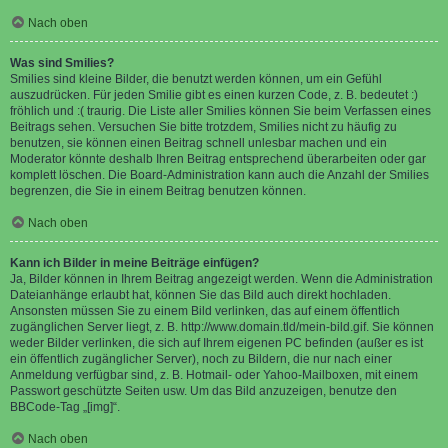
Nach oben
Was sind Smilies?
Smilies sind kleine Bilder, die benutzt werden können, um ein Gefühl
auszudrücken. Für jeden Smilie gibt es einen kurzen Code, z. B. bedeutet :)
fröhlich und :( traurig. Die Liste aller Smilies können Sie beim Verfassen eines
Beitrags sehen. Versuchen Sie bitte trotzdem, Smilies nicht zu häufig zu
benutzen, sie können einen Beitrag schnell unlesbar machen und ein
Moderator könnte deshalb Ihren Beitrag entsprechend überarbeiten oder gar
komplett löschen. Die Board-Administration kann auch die Anzahl der Smilies
begrenzen, die Sie in einem Beitrag benutzen können.
Nach oben
Kann ich Bilder in meine Beiträge einfügen?
Ja, Bilder können in Ihrem Beitrag angezeigt werden. Wenn die Administration
Dateianhänge erlaubt hat, können Sie das Bild auch direkt hochladen.
Ansonsten müssen Sie zu einem Bild verlinken, das auf einem öffentlich
zugänglichen Server liegt, z. B. http://www.domain.tld/mein-bild.gif. Sie können
weder Bilder verlinken, die sich auf Ihrem eigenen PC befinden (außer es ist
ein öffentlich zugänglicher Server), noch zu Bildern, die nur nach einer
Anmeldung verfügbar sind, z. B. Hotmail- oder Yahoo-Mailboxen, mit einem
Passwort geschützte Seiten usw. Um das Bild anzuzeigen, benutze den
BBCode-Tag „[img]“.
Nach oben