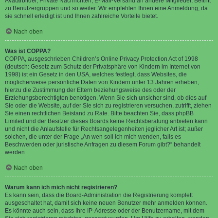
Avatarbilder, Private Nachrichten, E-Mail-Versand an andere Mitglieder, Beitritt
zu Benutzergruppen und so weiter. Wir empfehlen Ihnen eine Anmeldung, da
sie schnell erledigt ist und Ihnen zahlreiche Vorteile bietet.
Nach oben
Was ist COPPA?
COPPA, ausgeschrieben Children’s Online Privacy Protection Act of 1998
(deutsch: Gesetz zum Schutz der Privatsphäre von Kindern im Internet von
1998) ist ein Gesetz in den USA, welches festlegt, dass Websites, die
möglicherweise persönliche Daten von Kindern unter 13 Jahren erheben,
hierzu die Zustimmung der Eltern beziehungsweise des oder der
Erziehungsberechtigten benötigen. Wenn Sie sich unsicher sind, ob dies auf
Sie oder die Website, auf der Sie sich zu registrieren versuchen, zutrifft, ziehen
Sie einen rechtlichen Beistand zu Rate. Bitte beachten Sie, dass phpBB
Limited und der Besitzer dieses Boards keine Rechtsberatung anbieten kann
und nicht die Anlaufstelle für Rechtsangelegenheiten jeglicher Art ist; außer
solchen, die unter der Frage „An wen soll ich mich wenden, falls es
Beschwerden oder juristische Anfragen zu diesem Forum gibt?“ behandelt
werden.
Nach oben
Warum kann ich mich nicht registrieren?
Es kann sein, dass die Board-Administration die Registrierung komplett
ausgeschaltet hat, damit sich keine neuen Benutzer mehr anmelden können.
Es könnte auch sein, dass Ihre IP-Adresse oder der Benutzername, mit dem