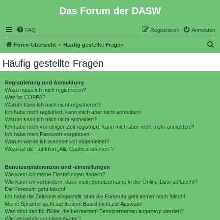
Das Forum der DASW
FAQ
Registrieren
Anmelden
S
Foren-Übersicht
Häufig gestellte Fragen
u
Häufig gestellte Fragen
c
h
Registrierung und Anmeldung
Wozu muss ich mich registrieren?
e
Was ist COPPA?
Warum kann ich mich nicht registrieren?
Ich habe mich registriert, kann mich aber nicht anmelden!
Warum kann ich mich nicht anmelden?
Ich habe mich vor einiger Zeit registriert, kann mich aber nicht mehr anmelden?!
Ich habe mein Passwort vergessen!
Warum werde ich automatisch abgemeldet?
Wozu ist die Funktion „Alle Cookies löschen“?
Benutzerpräferenzen und -einstellungen
Wie kann ich meine Einstellungen ändern?
Wie kann ich verhindern, dass mein Benutzername in der Online-Liste auftaucht?
Die Forenuhr geht falsch!
Ich habe die Zeitzone eingestellt, aber die Forenuhr geht immer noch falsch!
Meine Sprache steht auf diesem Board nicht zur Auswahl!
Was sind das für Bilder, die bei meinem Benutzernamen angezeigt werden?
Wie verwende ich einen Avatar?