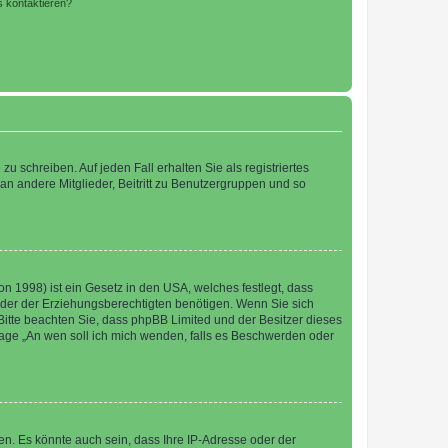
s kontaktieren?
u schreiben. Auf jeden Fall erhalten Sie als registriertes
 an andere Mitglieder, Beitritt zu Benutzergruppen und so
n 1998) ist ein Gesetz in den USA, welches festlegt, dass
der der Erziehungsberechtigten benötigen. Wenn Sie sich
e. Bitte beachten Sie, dass phpBB Limited und der Besitzer dieses
Frage „An wen soll ich mich wenden, falls es Beschwerden oder
n. Es könnte auch sein, dass Ihre IP-Adresse oder der