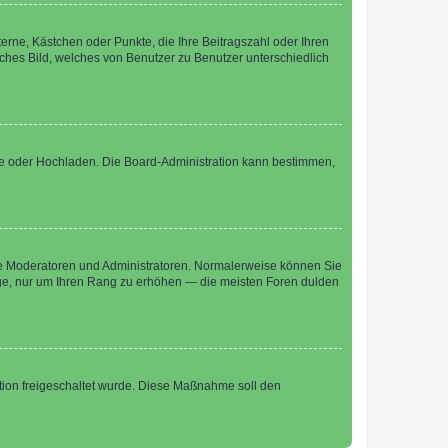
terne, Kästchen oder Punkte, die Ihre Beitragszahl oder Ihren
iches Bild, welches von Benutzer zu Benutzer unterschiedlich
ote oder Hochladen. Die Board-Administration kann bestimmen,
 wie Moderatoren und Administratoren. Normalerweise können Sie
räge, nur um Ihren Rang zu erhöhen — die meisten Foren dulden
ration freigeschaltet wurde. Diese Maßnahme soll den