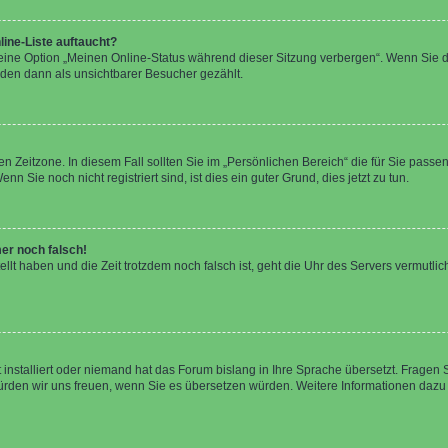
ine-Liste auftaucht?
 eine Option „Meinen Online-Status während dieser Sitzung verbergen“. Wenn Sie d
rden dann als unsichtbarer Besucher gezählt.
n Zeitzone. In diesem Fall sollten Sie im „Persönlichen Bereich“ die für Sie passend
 Sie noch nicht registriert sind, ist dies ein guter Grund, dies jetzt zu tun.
mer noch falsch!
ellt haben und die Zeit trotzdem noch falsch ist, geht die Uhr des Servers vermutlic
 installiert oder niemand hat das Forum bislang in Ihre Sprache übersetzt. Fragen 
t, würden wir uns freuen, wenn Sie es übersetzen würden. Weitere Informationen da