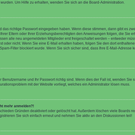
 wurden. Um Hilfe zu erhalten, wenden Sie sich an die Board-Administration.
nd das richtige Passwort eingegeben haben. Wenn diese stimmen, dann gibt es zw
Ihrer Eltern oder Ihrer Erziehungsberechtigten den Anweisungen folgen, die Sie erh
üssen alle neu angemeldeten Mitglieder erst freigeschaltet werden – entweder müsse
 ist oder nicht. Wenn Sie eine E-Mail erhalten haben, folgen Sie den dort enthalte
pam-Filter blockiert wurde. Wenn Sie sich sicher sind, dass Ihre E-Mail-Adresse 
hr Benutzername und Ihr Passwort richtig sind. Wenn dies der Fall ist, wenden Sie
gurationsproblem mit der Website vorliegt, welches ein Administrator lösen muss.
icht mehr anmelden?!
schieden Gründen deaktiviert oder gelöscht hat. Außerdem löschen viele Boards reg
strieren Sie sich einfach erneut und nehmen Sie aktiv an den Diskussionen teil!