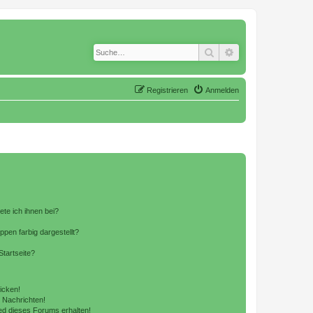
Suche
Erweiterte Suche
Registrieren
Anmelden
ete ich ihnen bei?
en farbig dargestellt?
tartseite?
icken!
 Nachrichten!
ed dieses Forums erhalten!