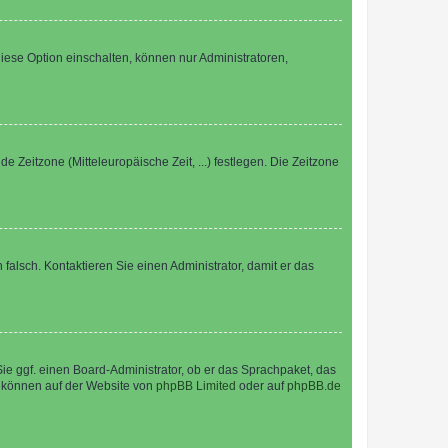
iese Option einschalten, können nur Administratoren,
e Zeitzone (Mitteleuropäische Zeit, ...) festlegen. Die Zeitzone
h falsch. Kontaktieren Sie einen Administrator, damit er das
Sie ggf. einen Board-Administrator, ob er das Sprachpaket, das
zu können auf der Website von
phpBB Limited
oder auf
phpBB.de