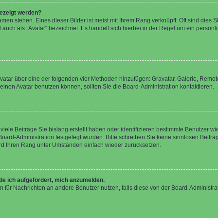
gezeigt werden?
men stehen. Eines dieser Bilder ist meist mit Ihrem Rang verknüpft: Oft sind dies S
auch als „Avatar“ bezeichnet. Es handelt sich hierbei in der Regel um ein persönl
 Avatar über eine der folgenden vier Methoden hinzufügen: Gravatar, Galerie, Rem
inen Avatar benutzen können, sollten Sie die Board-Administration kontaktieren.
iele Beiträge Sie bislang erstellt haben oder identifizieren bestimmte Benutzer
 Board-Administration festgelegt wurden. Bitte schreiben Sie keine sinnlosen Beit
wird Ihren Rang unter Umständen einfach wieder zurücksetzen.
rde ich aufgefordert, mich anzumelden.
ion für Nachrichten an andere Benutzer nutzen, falls diese von der Board-Administ