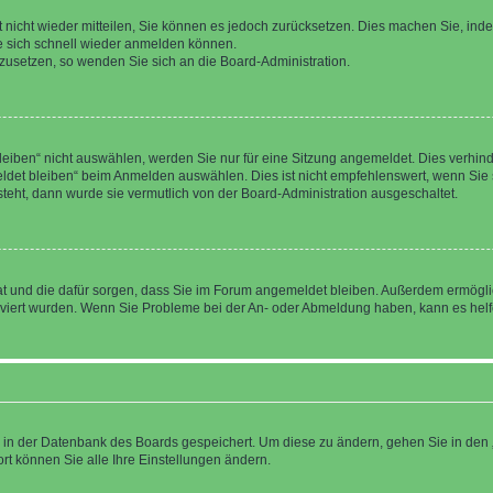
rt nicht wieder mitteilen, Sie können es jedoch zurücksetzen. Dies machen Sie, in
e sich schnell wieder anmelden können.
ckzusetzen, so wenden Sie sich an die Board-Administration.
ben“ nicht auswählen, werden Sie nur für eine Sitzung angemeldet. Dies verhinde
et bleiben“ beim Anmelden auswählen. Dies ist nicht empfehlenswert, wenn Sie s
steht, dann wurde sie vermutlich von der Board-Administration ausgeschaltet.
 hat und die dafür sorgen, dass Sie im Forum angemeldet bleiben. Außerdem ermögl
ktiviert wurden. Wenn Sie Probleme bei der An- oder Abmeldung haben, kann es hel
en in der Datenbank des Boards gespeichert. Um diese zu ändern, gehen Sie in den 
rt können Sie alle Ihre Einstellungen ändern.