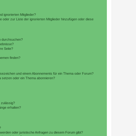
d ignorierten Mitglieder?
e oder zur Liste der ignorierten Mitglieder hinzufügen oder diese
en durchsuchen?
gebnisse?
re Seite?
hemen finden?
esezeichen und einem Abonnements für ein Thema oder Forum?
a setzen oder ein Thema abonnieren?
 zulässig?
hänge erhalten?
?
hwerden oder juristische Anfragen zu diesem Forum gibt?