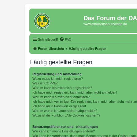
Das Forum der D
www.ameisenschutzwarte.de
Schnellzugriff
FAQ
Foren-Übersicht
Häufig gestellte Fragen
Häufig gestellte Fragen
Registrierung und Anmeldung
Wozu muss ich mich registrieren?
Was ist COPPA?
Warum kann ich mich nicht registrieren?
Ich habe mich registriert, kann mich aber nicht anmelden!
Warum kann ich mich nicht anmelden?
Ich habe mich vor einiger Zeit registriert, kann mich aber nicht mehr 
Ich habe mein Passwort vergessen!
Warum werde ich automatisch abgemeldet?
Wozu ist die Funktion „Alle Cookies löschen“?
Benutzerpräferenzen und -einstellungen
Wie kann ich meine Einstellungen ändern?
Wie kann ich verhindern, dass mein Benutzername in der Online-Liste 