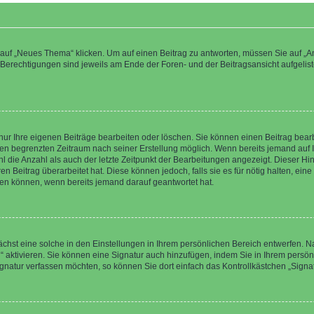
f „Neues Thema“ klicken. Um auf einen Beitrag zu antworten, müssen Sie auf „Ant
e Berechtigungen sind jeweils am Ende der Foren- und der Beitragsansicht aufgeliste
nur Ihre eigenen Beiträge bearbeiten oder löschen. Sie können einen Beitrag bear
nen begrenzten Zeitraum nach seiner Erstellung möglich. Wenn bereits jemand auf Ih
 die Anzahl als auch der letzte Zeitpunkt der Bearbeitungen angezeigt. Dieser Hi
 Beitrag überarbeitet hat. Diese können jedoch, falls sie es für nötig halten, eine 
hen können, wenn bereits jemand darauf geantwortet hat.
hst eine solche in den Einstellungen in Ihrem persönlichen Bereich entwerfen. Na
 aktivieren. Sie können eine Signatur auch hinzufügen, indem Sie in Ihrem persö
gnatur verfassen möchten, so können Sie dort einfach das Kontrollkästchen „Signa