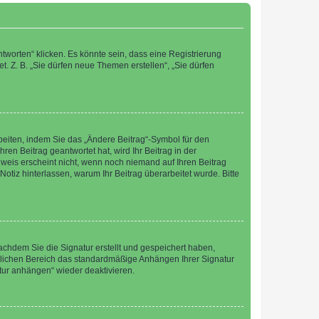
worten“ klicken. Es könnte sein, dass eine Registrierung
t. Z. B. „Sie dürfen neue Themen erstellen“, „Sie dürfen
beiten, indem Sie das „Ändere Beitrag“-Symbol für den
ren Beitrag geantwortet hat, wird Ihr Beitrag in der
nweis erscheint nicht, wenn noch niemand auf Ihren Beitrag
Notiz hinterlassen, warum Ihr Beitrag überarbeitet wurde. Bitte
chdem Sie die Signatur erstellt und gespeichert haben,
nlichen Bereich das standardmäßige Anhängen Ihrer Signatur
tur anhängen“ wieder deaktivieren.