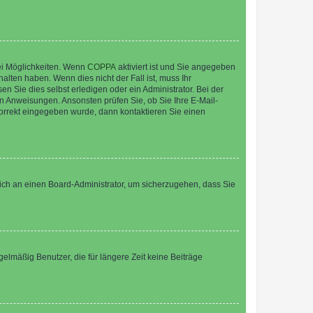
ei Möglichkeiten. Wenn
COPPA
aktiviert ist und Sie angegeben
alten haben. Wenn dies nicht der Fall ist, muss Ihr
n Sie dies selbst erledigen oder ein Administrator. Bei der
nen Anweisungen. Ansonsten prüfen Sie, ob Sie Ihre E-Mail-
korrekt eingegeben wurde, dann kontaktieren Sie einen
 sich an einen Board-Administrator, um sicherzugehen, dass Sie
elmäßig Benutzer, die für längere Zeit keine Beiträge