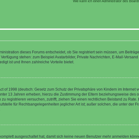
Wie kann ich einen Administrator des Board
nistration dieses Forums entscheidet, ob Sie registriert sein müssen, um Beiträge z
ur Verfügung stehen: zum Beispiel Avatarbilder, Private Nachrichten, E-Mail-Versand
igt ist und Ihnen zahlreiche Vorteile bietet.
t of 1998 (deutsch: Gesetz zum Schutz der Privatsphäre von Kindern im Internet vo
unter 13 Jahren erheben, hierzu die Zustimmung der Eltern beziehungsweise des o
h zu registrieren versuchen, zutrifft, ziehen Sie einen rechtlichen Beistand zu Rat
stelle für Rechtsangelegenheiten jeglicher Art ist; außer solchen, die unter der 
.
 komplett ausgeschaltet hat, damit sich keine neuen Benutzer mehr anmelden könne