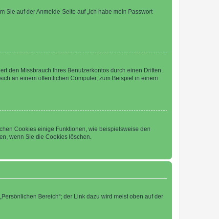
dem Sie auf der Anmelde-Seite auf „Ich habe mein Passwort
rt den Missbrauch Ihres Benutzerkontos durch einen Dritten.
ich an einem öffentlichen Computer, zum Beispiel in einem
ichen Cookies einige Funktionen, wie beispielsweise den
fen, wenn Sie die Cookies löschen.
„Persönlichen Bereich“; der Link dazu wird meist oben auf der