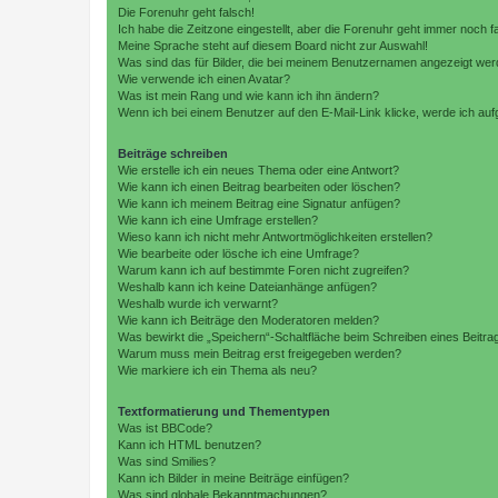
Die Forenuhr geht falsch!
Ich habe die Zeitzone eingestellt, aber die Forenuhr geht immer noch f
Meine Sprache steht auf diesem Board nicht zur Auswahl!
Was sind das für Bilder, die bei meinem Benutzernamen angezeigt we
Wie verwende ich einen Avatar?
Was ist mein Rang und wie kann ich ihn ändern?
Wenn ich bei einem Benutzer auf den E-Mail-Link klicke, werde ich au
Beiträge schreiben
Wie erstelle ich ein neues Thema oder eine Antwort?
Wie kann ich einen Beitrag bearbeiten oder löschen?
Wie kann ich meinem Beitrag eine Signatur anfügen?
Wie kann ich eine Umfrage erstellen?
Wieso kann ich nicht mehr Antwortmöglichkeiten erstellen?
Wie bearbeite oder lösche ich eine Umfrage?
Warum kann ich auf bestimmte Foren nicht zugreifen?
Weshalb kann ich keine Dateianhänge anfügen?
Weshalb wurde ich verwarnt?
Wie kann ich Beiträge den Moderatoren melden?
Was bewirkt die „Speichern“-Schaltfläche beim Schreiben eines Beitra
Warum muss mein Beitrag erst freigegeben werden?
Wie markiere ich ein Thema als neu?
Textformatierung und Thementypen
Was ist BBCode?
Kann ich HTML benutzen?
Was sind Smilies?
Kann ich Bilder in meine Beiträge einfügen?
Was sind globale Bekanntmachungen?