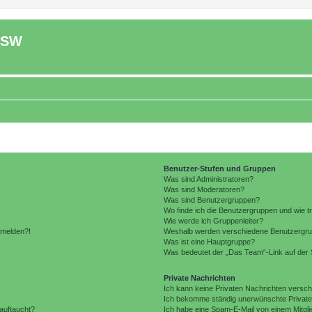
ASW
Benutzer-Stufen und Gruppen
Was sind Administratoren?
Was sind Moderatoren?
Was sind Benutzergruppen?
Wo finde ich die Benutzergruppen und wie tr
Wie werde ich Gruppenleiter?
anmelden?!
Weshalb werden verschiedene Benutzergrupp
Was ist eine Hauptgruppe?
Was bedeutet der „Das Team“-Link auf der S
Private Nachrichten
Ich kann keine Privaten Nachrichten versch
Ich bekomme ständig unerwünschte Private
auftaucht?
Ich habe eine Spam-E-Mail von einem Mitgli