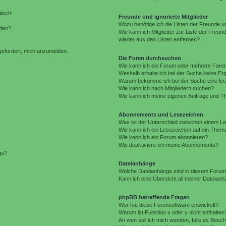
alsch!
Freunde und ignorierte Mitglieder
Wozu benötige ich die Listen der Freunde un
rden?
Wie kann ich Mitglieder zur Liste der Freund
wieder aus den Listen entfernen?
fgefordert, mich anzumelden.
Die Foren durchsuchen
Wie kann ich ein Forum oder mehrere For
Weshalb erhalte ich bei der Suche keine Er
Warum bekomme ich bei der Suche eine lee
Wie kann ich nach Mitgliedern suchen?
Wie kann ich meine eigenen Beiträge und T
Abonnements und Lesezeichen
Was ist der Unterschied zwischen einem L
Wie kann ich ein Lesezeichen auf ein Them
Wie kann ich ein Forum abonnieren?
Wie deaktiviere ich meine Abonnements?
gs?
Dateianhänge
Welche Dateianhänge sind in diesem Forum
Kann ich eine Übersicht all meiner Dateian
phpBB betreffende Fragen
Wer hat diese Forensoftware entwickelt?
Warum ist Funktion x oder y nicht enthalten
An wen soll ich mich wenden, falls es Besc