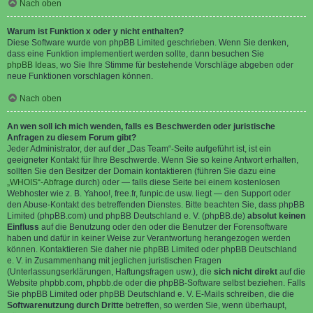
Nach oben
Warum ist Funktion x oder y nicht enthalten?
Diese Software wurde von phpBB Limited geschrieben. Wenn Sie denken,
dass eine Funktion implementiert werden sollte, dann besuchen Sie
phpBB Ideas
, wo Sie Ihre Stimme für bestehende Vorschläge abgeben oder
neue Funktionen vorschlagen können.
Nach oben
An wen soll ich mich wenden, falls es Beschwerden oder juristische
Anfragen zu diesem Forum gibt?
Jeder Administrator, der auf der „Das Team“-Seite aufgeführt ist, ist ein
geeigneter Kontakt für Ihre Beschwerde. Wenn Sie so keine Antwort erhalten,
sollten Sie den Besitzer der Domain kontaktieren (führen Sie dazu eine
„WHOIS“-Abfrage
durch) oder — falls diese Seite bei einem kostenlosen
Webhoster wie z. B. Yahoo!, free.fr, funpic.de usw. liegt — den Support oder
den Abuse-Kontakt des betreffenden Dienstes. Bitte beachten Sie, dass phpBB
Limited (phpBB.com) und phpBB Deutschland e. V. (phpBB.de)
absolut keinen
Einfluss
auf die Benutzung oder den oder die Benutzer der Forensoftware
haben und dafür in keiner Weise zur Verantwortung herangezogen werden
können. Kontaktieren Sie daher nie phpBB Limited oder phpBB Deutschland
e. V. in Zusammenhang mit jeglichen juristischen Fragen
(Unterlassungserklärungen, Haftungsfragen usw.), die
sich nicht direkt
auf die
Website phpbb.com, phpbb.de oder die phpBB-Software selbst beziehen. Falls
Sie phpBB Limited oder phpBB Deutschland e. V. E-Mails schreiben, die die
Softwarenutzung durch Dritte
betreffen, so werden Sie, wenn überhaupt,