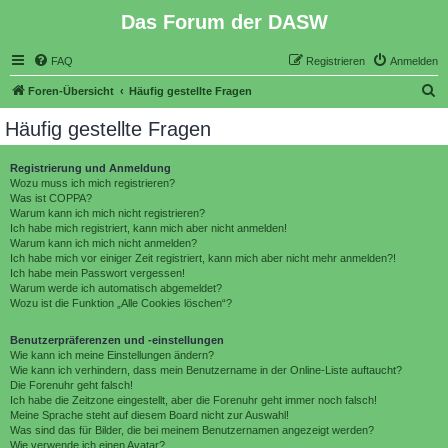
Das Forum der DASW
FAQ
Registrieren
Anmelden
S
Foren-Übersicht
Häufig gestellte Fragen
u
Häufig gestellte Fragen
c
h
Registrierung und Anmeldung
Wozu muss ich mich registrieren?
e
Was ist COPPA?
Warum kann ich mich nicht registrieren?
Ich habe mich registriert, kann mich aber nicht anmelden!
Warum kann ich mich nicht anmelden?
Ich habe mich vor einiger Zeit registriert, kann mich aber nicht mehr anmelden?!
Ich habe mein Passwort vergessen!
Warum werde ich automatisch abgemeldet?
Wozu ist die Funktion „Alle Cookies löschen“?
Benutzerpräferenzen und -einstellungen
Wie kann ich meine Einstellungen ändern?
Wie kann ich verhindern, dass mein Benutzername in der Online-Liste auftaucht?
Die Forenuhr geht falsch!
Ich habe die Zeitzone eingestellt, aber die Forenuhr geht immer noch falsch!
Meine Sprache steht auf diesem Board nicht zur Auswahl!
Was sind das für Bilder, die bei meinem Benutzernamen angezeigt werden?
Wie verwende ich einen Avatar?