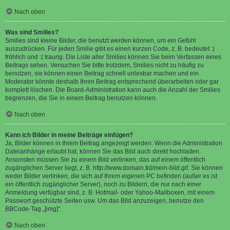
Nach oben
Was sind Smilies?
Smilies sind kleine Bilder, die benutzt werden können, um ein Gefühl
auszudrücken. Für jeden Smilie gibt es einen kurzen Code, z. B. bedeutet :)
fröhlich und :( traurig. Die Liste aller Smilies können Sie beim Verfassen eines
Beitrags sehen. Versuchen Sie bitte trotzdem, Smilies nicht zu häufig zu
benutzen, sie können einen Beitrag schnell unlesbar machen und ein
Moderator könnte deshalb Ihren Beitrag entsprechend überarbeiten oder gar
komplett löschen. Die Board-Administration kann auch die Anzahl der Smilies
begrenzen, die Sie in einem Beitrag benutzen können.
Nach oben
Kann ich Bilder in meine Beiträge einfügen?
Ja, Bilder können in Ihrem Beitrag angezeigt werden. Wenn die Administration
Dateianhänge erlaubt hat, können Sie das Bild auch direkt hochladen.
Ansonsten müssen Sie zu einem Bild verlinken, das auf einem öffentlich
zugänglichen Server liegt, z. B. http://www.domain.tld/mein-bild.gif. Sie können
weder Bilder verlinken, die sich auf Ihrem eigenen PC befinden (außer es ist
ein öffentlich zugänglicher Server), noch zu Bildern, die nur nach einer
Anmeldung verfügbar sind, z. B. Hotmail- oder Yahoo-Mailboxen, mit einem
Passwort geschützte Seiten usw. Um das Bild anzuzeigen, benutze den
BBCode-Tag „[img]“.
Nach oben