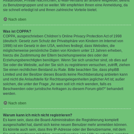
Avatarbilder, Private Nachrichten, E-Mail-Versand an andere Mitglieder, Beitritt
zu Benutzergruppen und so weiter. Wir empfehlen Ihnen eine Anmeldung, da
sie schnell erledigt ist und Ihnen zahlreiche Vorteile bietet.
Nach oben
Was ist COPPA?
COPPA, ausgeschrieben Children’s Online Privacy Protection Act of 1998
(deutsch: Gesetz zum Schutz der Privatsphäre von Kindern im Internet von
1998) ist ein Gesetz in den USA, welches festlegt, dass Websites, die
möglicherweise persönliche Daten von Kindern unter 13 Jahren erheben,
hierzu die Zustimmung der Eltern beziehungsweise des oder der
Erziehungsberechtigten benötigen. Wenn Sie sich unsicher sind, ob dies auf
Sie oder die Website, auf der Sie sich zu registrieren versuchen, zutrifft, ziehen
Sie einen rechtlichen Beistand zu Rate. Bitte beachten Sie, dass phpBB
Limited und der Besitzer dieses Boards keine Rechtsberatung anbieten kann
und nicht die Anlaufstelle für Rechtsangelegenheiten jeglicher Art ist; außer
solchen, die unter der Frage „An wen soll ich mich wenden, falls es
Beschwerden oder juristische Anfragen zu diesem Forum gibt?“ behandelt
werden.
Nach oben
Warum kann ich mich nicht registrieren?
Es kann sein, dass die Board-Administration die Registrierung komplett
ausgeschaltet hat, damit sich keine neuen Benutzer mehr anmelden können.
Es könnte auch sein, dass Ihre IP-Adresse oder der Benutzername, mit dem