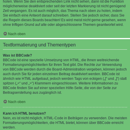
holen. Wenn Sie den entsprechenden Link nicht sehen, dann ist die Funktion
möglicherweise deaktiviert oder seit der letzten Markierung ist nicht genügend
Zeit vergangen. Es ist auch möglich, das Thema nach oben zu holen, indem
Sie einfach eine Antwort darauf schreiben. Stellen Sie jedoch sicher, dass Sie
die Regeln dieses Boards beachten! Es wird meist nicht gerne gesehen, wenn
ohne triftigen Grund auf alte oder abgeschlossene Themen geantwortet wird.
Nach oben
Textformatierung und Thementypen
Was ist BBCode?
BBCode ist eine spezielle Umsetzung von HTML, die Ihnen weitreichende
Formatierungsmöglichkeiten für Ihren Text gibt. Die Rechte zur Verwendung
von BBCode werden durch die Board-Administration vergeben, können jedoch
auch durch Sie für jeden einzelnen Beitrag deaktiviert werden. BBCode ist
ähnlich wie HTML aufgebaut, jedoch werden Tags von eckigen („[“ und „]“) statt
spitzen („<“ und „>“) Klammern eingeschlossen. Weitere Informationen zu
BBCode finden Sie auf einer speziellen Hilfe-Seite, die von der Seite zur
Beitragserstellung aus zugänglich ist.
Nach oben
Kann ich HTML benutzen?
Nein, es ist nicht möglich, HTML-Code in Beiträgen zu verwenden. Die meisten
Formatierungsmöglichkeiten, die HTML bietet, können über BBCode erreicht
werden.